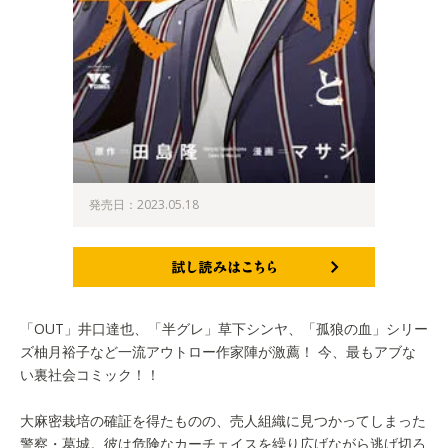
発売日：2023.05.18
試し読みはこちら
「OUT」井口達也、「半グレ」草下シンヤ、「孤狼の血」シリー
ズ柚月裕子など一流アウトロー作家陣が激薦！ 今、最もアブな
い裏社会コミック！！
大麻密栽培の確証を得たものの、売人組織に見つかってしまった
警察・葛城。彼は危険なカーチェイスを繰り広げながら逃げ切ろ