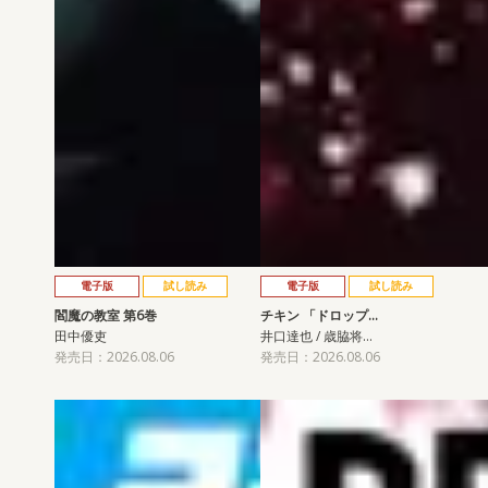
電子版
試し読み
電子版
試し読み
閻魔の教室 第6巻
チキン 「ドロップ…
田中優吏
井口達也 / 歳脇将…
発売日：2026.08.06
発売日：2026.08.06