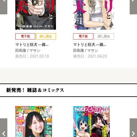
戻る
進む
電子版
試し読み
電子版
試し読み
マトリと狂犬 ―路…
マトリと狂犬 ―路…
マ
田島隆 / マサシ
田島隆 / マサシ
田島
発売日：2021.03.18
発売日：2021.04.20
発売
新発売！雑誌&コミックス