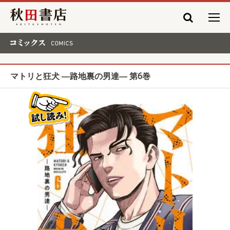
秋田書店
コミックス COMICS
マトリと狂犬 ―路地裏の男達― 第6巻