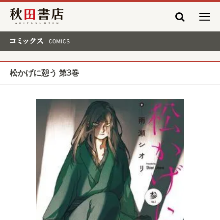
秋田書店
コミックス COMICS
松かげに憩う 第3巻