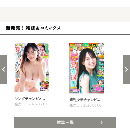
新発売！雑誌&コミックス
ヤングチャンピオ…
チャ
週刊少年チャンピ…
発売日：2026.08.10
発売
発売日：2026.08.06