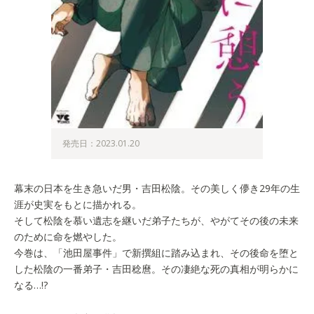
発売日：2023.01.20
幕末の日本を生き急いだ男・吉田松陰。その美しく儚き29年の生
涯が史実をもとに描かれる。
そして松陰を慕い遺志を継いだ弟子たちが、やがてその後の未来
のために命を燃やした。
今巻は、「池田屋事件」で新撰組に踏み込まれ、その後命を堕と
した松陰の一番弟子・吉田稔麿。その凄絶な死の真相が明らかに
なる…!?