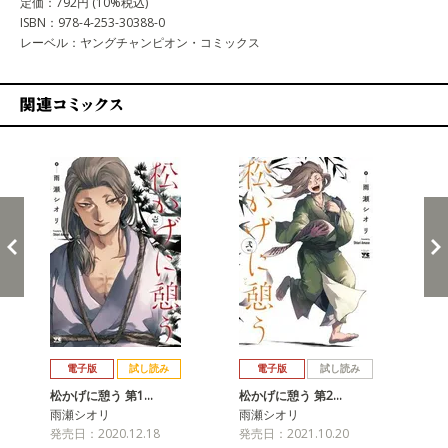
定価：792円 (10%税込)
ISBN：978-4-253-30388-0
レーベル：ヤングチャンピオン・コミックス
関連コミックス
戻る
進む
電子版
試し読み
電子版
試し読み
松かげに憩う 第1…
松かげに憩う 第2…
松
雨瀬シオリ
雨瀬シオリ
雨
発売日：2020.12.18
発売日：2021.10.20
発売