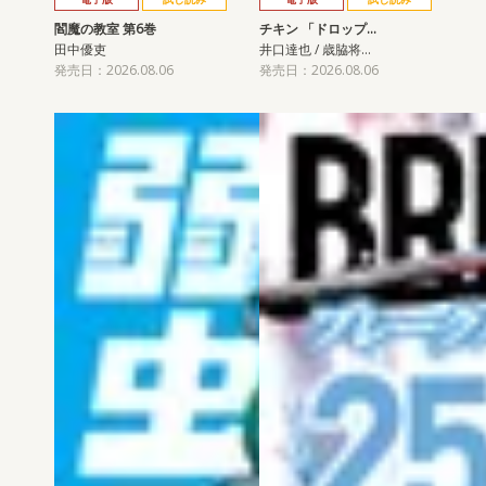
閻魔の教室 第6巻
チキン 「ドロップ…
田中優吏
井口達也 / 歳脇将…
発売日：2026.08.06
発売日：2026.08.06