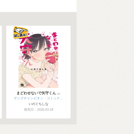
まどわせないで矢守くん …
ヤングチャンピオン・コミック…
いのぐちしな
発売日：2026.03.18