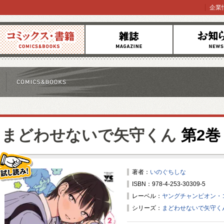
企業
コミックス
雑誌
お知らせ
まどわせないで矢守くん
第2巻
著者：
いのぐちしな
ISBN：978-4-253-30309-5
試し読み！
レーベル：
ヤングチャンピオン・
シリーズ：
まどわせないで矢守く