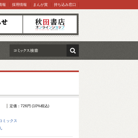
情報
採用情報
まんが賞
持ち込み窓口
オンラインショップ
検索
定価：726円 (10%税込)
コミックス
ん