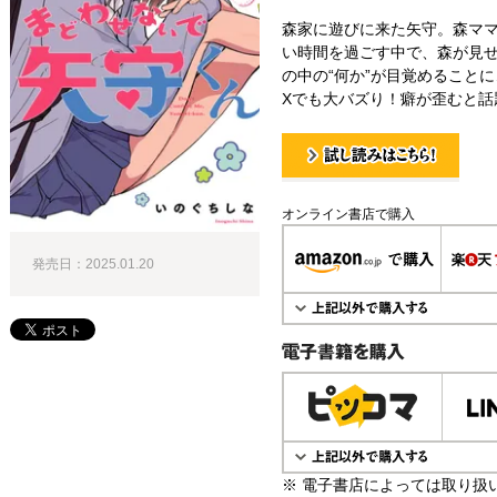
森家に遊びに来た矢守。森マ
い時間を過ごす中で、森が見
の中の“何か”が目覚めることに…
Xでも大バズり！癖が歪むと話
試し読み！
オンライン書店で購入
発売日：2025.01.20
電子書籍で購入
※ 電子書店によっては取り扱