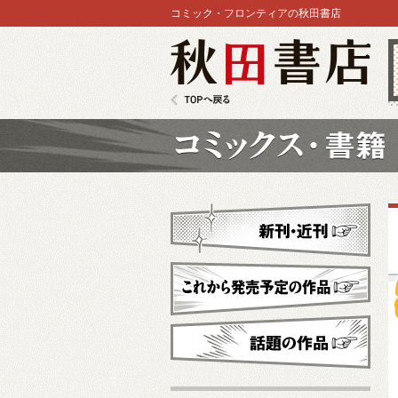
コミック・フロンティアの秋田書店
秋田書店
TOPへ戻る
コミックス
新刊・近刊
これから発売予定
話題の作品