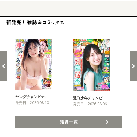
新発売！雑誌&コミックス
ヤングチャンピオ…
チャ
週刊少年チャンピ…
発売日：2026.08.10
発売
発売日：2026.08.06
雑誌一覧