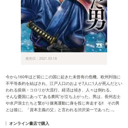
発売日：2021.03.18
今から160年ほど前にこの国に起きた未曾有の危機。欧州列強に
不平等条約を結ばされ、江戸人口のおよそ7人に1人が死んだとい
われる疫病・コロリが大流行。経済は傾き、人々は倒れる。
そんな憂国にあって“ある農民”が立ち上がった。男は、長州志士
や水戸浪士たちと繋がり攘夷運動に身を投じ奔走する!! その男
とは後に、「資本主義の父」と言われる渋沢栄一であった…。
オンライン書店で購入