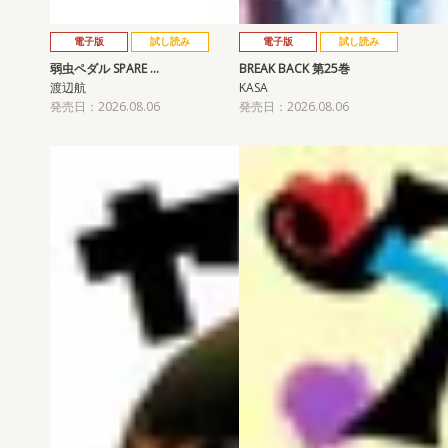
電子版
試し読み
電子版
試し読み
弱虫ペダル SPARE …
BREAK BACK 第25巻
渡辺航
KASA
発売日：2026.08.06
発売日：2026.08.06