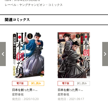
レーベル：ヤングチャンピオン・コミックス
関連コミックス
戻る
進む
電子版
試し読み
電子版
試し読み
日本を創った男～…
日本を創った男～…
日
星野泰視
星野泰視
星
発売日：2020.10.20
発売日：2021.09.17
発売