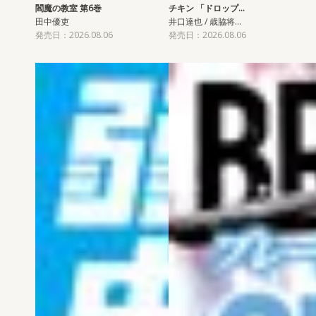
閻魔の教室 第6巻
チキン 「ドロップ…
田中優吏
井口達也 / 歳脇将…
発売日：2026.08.06
発売日：2026.08.06