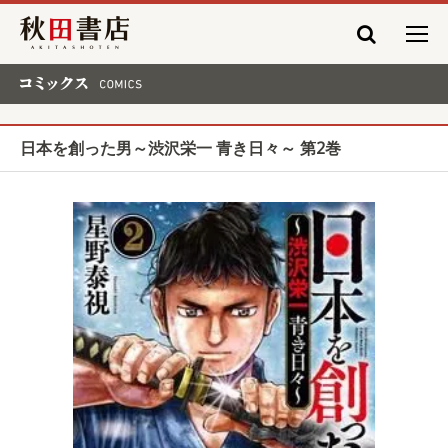
秋田書店
コミックス COMICS
日本を創った男～渋沢栄一 青き日々～ 第2巻