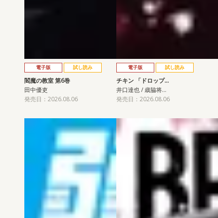
電子版
試し読み
電子版
試し読み
閻魔の教室 第6巻
チキン 「ドロップ…
田中優吏
井口達也 / 歳脇将…
発売日：2026.08.06
発売日：2026.08.06