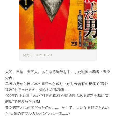
発売日：2021.10.20
太閤。日輪。天下人。あらゆる称号を手にした戦国の覇者・豊臣
秀吉。
卑賤の身から日ノ本の皇帝へと成り上がり未曾有の規模で“海外
進攻”を行った男の、知られざる秘密…。
400年以上も隠された“歴史の真相”が信憑性のある資料を基に“新
解釈”で解き放たれる!
豊臣秀吉とは何者だったのか……。そして、大いなる野望を込め
た“日輪のデマルカシオン”とは一体……!?