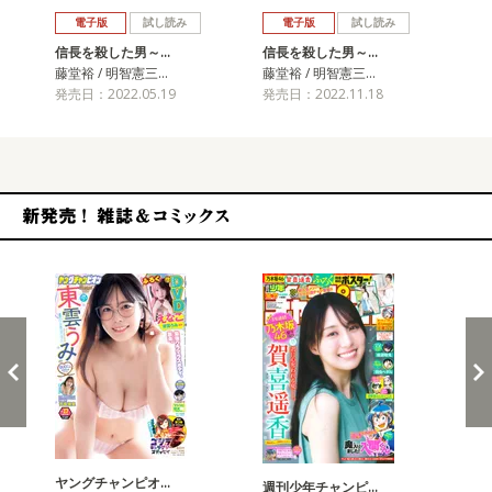
電子版
試し読み
電子版
試し読み
信長を殺した男～…
信長を殺した男～…
信
藤堂裕 / 明智憲三…
藤堂裕 / 明智憲三…
藤堂
発売日：2022.05.19
発売日：2022.11.18
発売
新発売！雑誌&コミックス
ヤングチャンピオ…
チャ
週刊少年チャンピ…