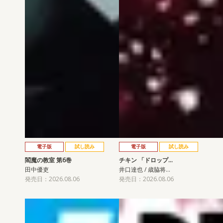
電子版
試し読み
電子版
試し読み
閻魔の教室 第6巻
チキン 「ドロップ…
田中優吏
井口達也 / 歳脇将…
発売日：2026.08.06
発売日：2026.08.06