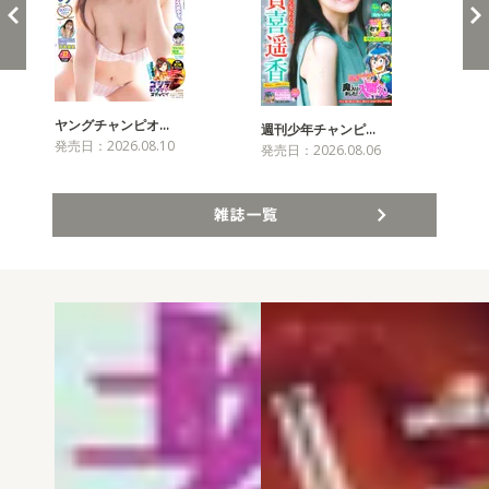
ヤングチャンピオ…
チャ
週刊少年チャンピ…
発売日：2026.08.10
発売
発売日：2026.08.06
雑誌一覧