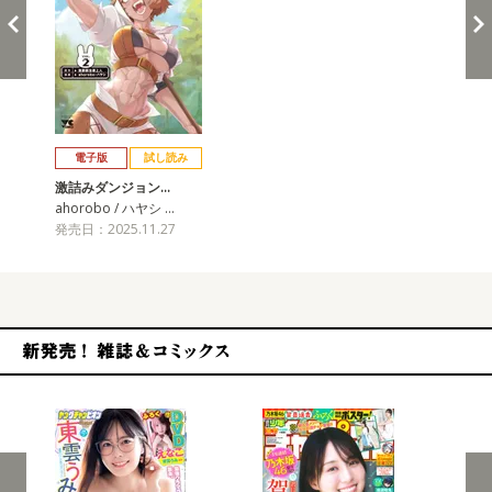
戻る
進む
電子版
試し読み
激詰みダンジョン…
ahorobo / ハヤシ …
発売日：2025.11.27
新発売！雑誌&コミックス