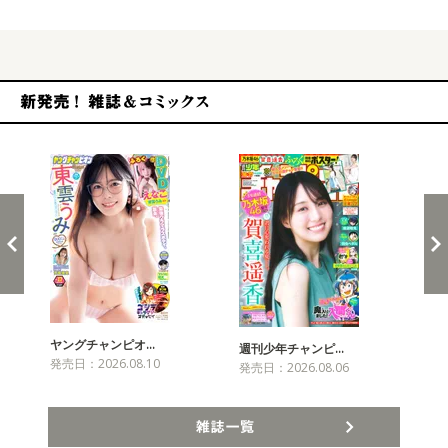
新発売！雑誌&コミックス
ヤングチャンピオ…
チャ
週刊少年チャンピ…
発売日：2026.08.10
発売
発売日：2026.08.06