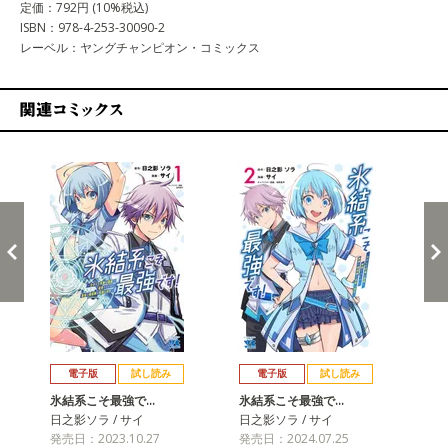
定価：792円 (10%税込)
ISBN：978-4-253-30090-2
レーベル：ヤングチャンピオン・コミックス
関連コミックス
戻る
進む
電子版
試し読み
電子版
試し読み
氷結系こそ最強で…
氷結系こそ最強で…
氷
日之影ソラ / サイ
日之影ソラ / サイ
日之
発売日：2023.10.27
発売日：2024.07.25
発売