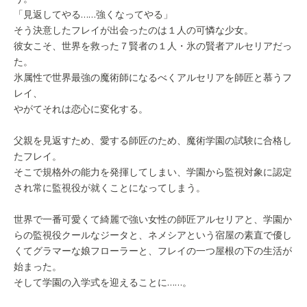
「見返してやる……強くなってやる」
そう決意したフレイが出会ったのは１人の可憐な少女。
彼女こそ、世界を救った７賢者の１人・氷の賢者アルセリアだっ
た。
氷属性で世界最強の魔術師になるべくアルセリアを師匠と慕うフ
レイ、
やがてそれは恋心に変化する。
父親を見返すため、愛する師匠のため、魔術学園の試験に合格し
たフレイ。
そこで規格外の能力を発揮してしまい、学園から監視対象に認定
され常に監視役が就くことになってしまう。
世界で一番可愛くて綺麗で強い女性の師匠アルセリアと、学園か
らの監視役クールなジータと、ネメシアという宿屋の素直で優し
くてグラマーな娘フローラーと、フレイの一つ屋根の下の生活が
始まった。
そして学園の入学式を迎えることに……。