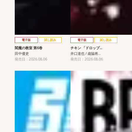
電子版
試し読み
電子版
試し読み
閻魔の教室 第6巻
チキン 「ドロップ…
田中優吏
井口達也 / 歳脇将…
発売日：2026.08.06
発売日：2026.08.06