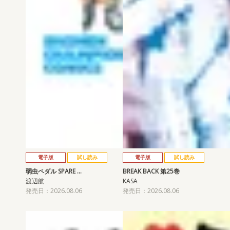
電子版
試し読み
電子版
試し読み
弱虫ペダル SPARE …
BREAK BACK 第25巻
渡辺航
KASA
発売日：2026.08.06
発売日：2026.08.06