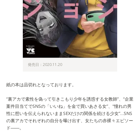
発売日：2020.11.20
紙の本は品切れとなっております。
“裏アカで素性を偽って引きこもり少年を誘惑する女教師”、“企業
案件目当てでSNSの「いいね」を金で買いあさる女”、“憧れの男
性に想いを伝えられないままSEXだけの関係を続ける少女”…SNS
の裏アカでそれぞれの自分を曝け出す、女たちの赤裸々エピソー
ド――。