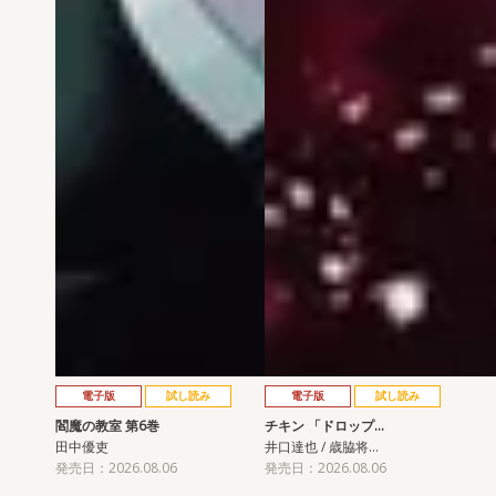
電子版
試し読み
電子版
試し読み
閻魔の教室 第6巻
チキン 「ドロップ…
田中優吏
井口達也 / 歳脇将…
発売日：2026.08.06
発売日：2026.08.06