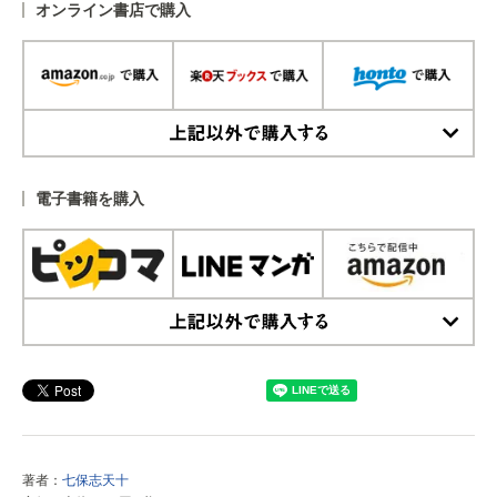
オンライン書店で購入
上記以外で購入する
電子書籍を購入
上記以外で購入する
著者：
七保志天十