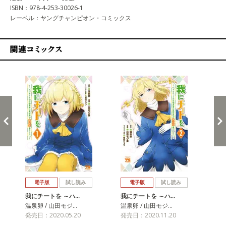
ISBN：978-4-253-30026-1
レーベル：ヤングチャンピオン・コミックス
関連コミックス
戻る
進む
電子版
試し読み
電子版
試し読み
我にチートを ～ハ…
我にチートを ～ハ…
我
温泉卵 / 山田モジ…
温泉卵 / 山田モジ…
温泉
発売日：2020.05.20
発売日：2020.11.20
発売