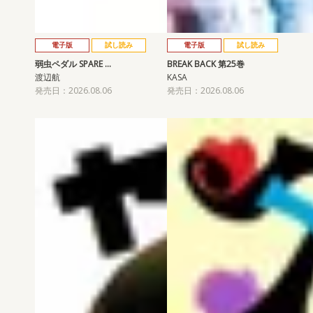
電子版
試し読み
電子版
試し読み
弱虫ペダル SPARE …
BREAK BACK 第25巻
渡辺航
KASA
発売日：2026.08.06
発売日：2026.08.06