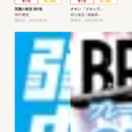
電子版
試し読み
電子版
試し読み
閻魔の教室 第6巻
チキン 「ドロップ…
田中優吏
井口達也 / 歳脇将…
発売日：2026.08.06
発売日：2026.08.06