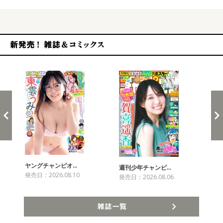
新発売！雑誌&コミックス
ヤングチャンピオ…
チャ
週刊少年チャンピ…
発売日：2026.08.10
発売
発売日：2026.08.06
雑誌一覧