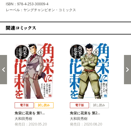
ISBN：978-4-253-30009-4
レーベル：ヤングチャンピオン・コミックス
関連コミックス
戻る
進む
電子版
試し読み
電子版
試し読み
角栄に花束を 第1…
角栄に花束を 第2…
角
大和田秀樹
大和田秀樹
大
発売日：2020.05.20
発売日：2020.08.20
発売