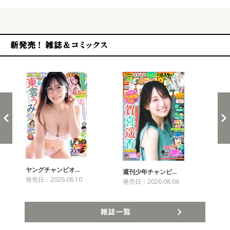
新発売！雑誌&コミックス
ヤングチャンピオ…
チャ
週刊少年チャンピ…
発売日：2026.08.10
発売
発売日：2026.08.06
雑誌一覧