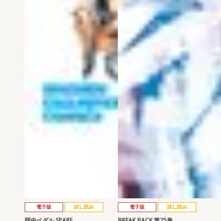
電子版
試し読み
電子版
試し読み
弱虫ペダル SPARE …
BREAK BACK 第25巻