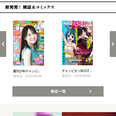
新発売！雑誌&コミックス
チャンピオンBUZZ …
週刊少年チャンピ…
月
発売日：2026.08.06
発売日：2026.08.06
発売
雑誌一覧