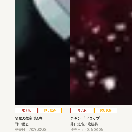
電子版
試し読み
電子版
試し読み
閻魔の教室 第6巻
チキン 「ドロップ…
田中優吏
井口達也 / 歳脇将…
発売日：2026.08.06
発売日：2026.08.06