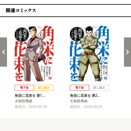
関連コミックス
戻る
進む
電子版
試し読み
電子版
試し読み
角栄に花束を 第1…
角栄に花束を 第2…
角
大和田秀樹
大和田秀樹
大
発売日：2020.05.20
発売日：2020.08.20
発売