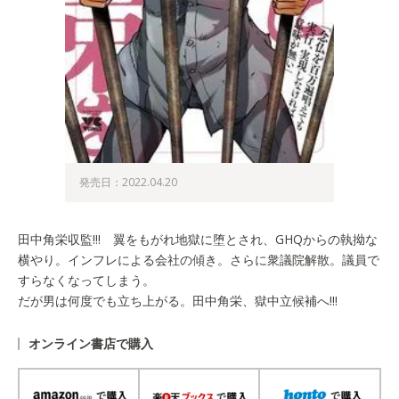
発売日：2022.04.20
田中角栄収監!!! 翼をもがれ地獄に堕とされ、GHQからの執拗な
横やり。インフレによる会社の傾き。さらに衆議院解散。議員で
すらなくなってしまう。
だが男は何度でも立ち上がる。田中角栄、獄中立候補へ!!!
オンライン書店で購入