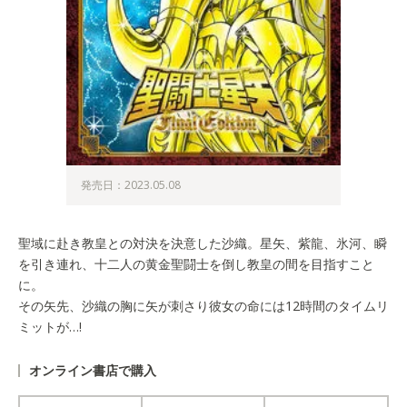
発売日：2023.05.08
聖域に赴き教皇との対決を決意した沙織。星矢、紫龍、氷河、瞬
を引き連れ、十二人の黄金聖闘士を倒し教皇の間を目指すこと
に。
その矢先、沙織の胸に矢が刺さり彼女の命には12時間のタイムリ
ミットが…!
オンライン書店で購入