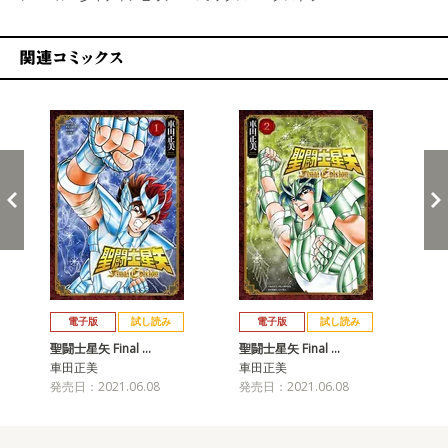
関連コミックス
戻る
進む
電子版
試し読み
電子版
試し読み
聖闘士星矢 Final …
聖闘士星矢 Final …
聖闘
車田正美
車田正美
車
発売日：2021.06.08
発売日：2021.06.08
発売