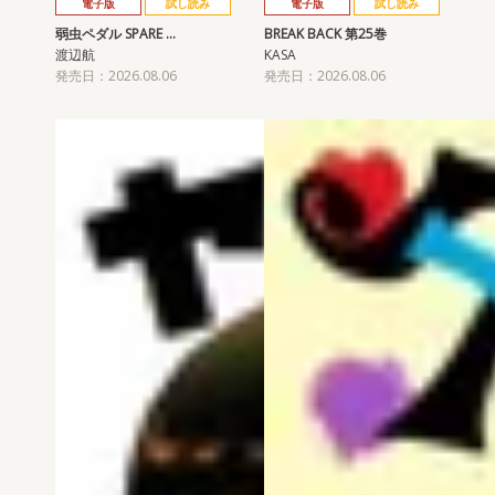
電子版
試し読み
電子版
試し読み
弱虫ペダル SPARE …
BREAK BACK 第25巻
渡辺航
KASA
発売日：2026.08.06
発売日：2026.08.06