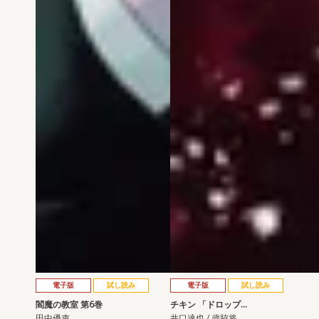
電子版
試し読み
電子版
試し読み
閻魔の教室 第6巻
チキン 「ドロップ…
田中優吏
井口達也 / 歳脇将…