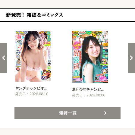
新発売！雑誌&コミックス
ヤングチャンピオ…
チャ
週刊少年チャンピ…
発売日：2026.08.10
発売
発売日：2026.08.06
雑誌一覧