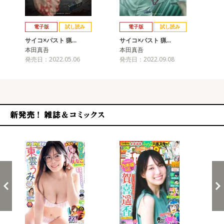
戻る
進む
電子版
試し読み
電子版
試し読み
サイコ×パスト 猟…
サイコ×パスト 猟…
サ
本田真吾
本田真吾
本
発売日：2022.05.06
発売日：2022.09.08
発売
新発売！雑誌&コミックス