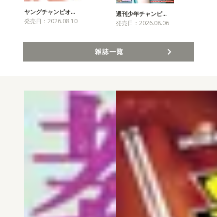
ヤングチャンピオ…
チャ
週刊少年チャンピ…
発売日：2026.08.10
発売
発売日：2026.08.06
雑誌一覧