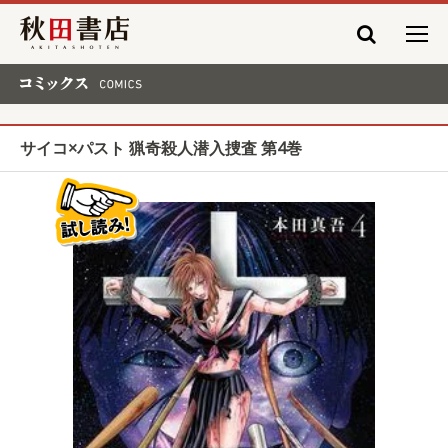
秋田書店
コミックス COMICS
サイコ×パスト 猟奇殺人潜入捜査 第4巻