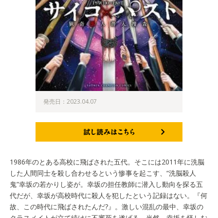
発売日：2023.04.07
試し読みはこちら
1986年のとある高校に飛ばされた五代。そこには2011年に洗脳
した人間同士を殺し合わせるという惨事を起こす、“洗脳殺人
鬼”幸坂の若かりし姿が。幸坂の担任教師に潜入し動向を探る五
代だが、幸坂が高校時代に殺人を犯したという記録はない。『何
故、この時代に飛ばされたんだ?』。激しい混乱の最中、幸坂の
クラスメイトが立て続けに不審死を遂げる。当然、幸坂を怪しむ