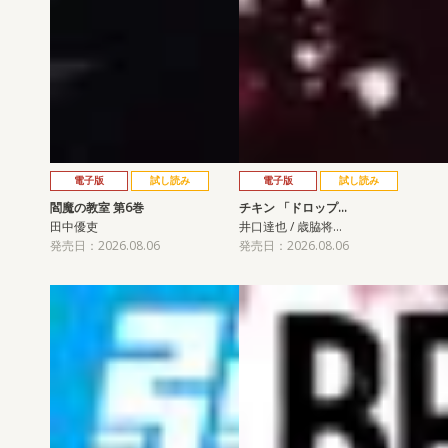
電子版
試し読み
電子版
試し読み
閻魔の教室 第6巻
チキン 「ドロップ…
田中優吏
井口達也 / 歳脇将…
発売日：2026.08.06
発売日：2026.08.06