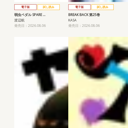
電子版
試し読み
電子版
試し読み
弱虫ペダル SPARE …
BREAK BACK 第25巻
渡辺航
KASA
発売日：2026.08.06
発売日：2026.08.06