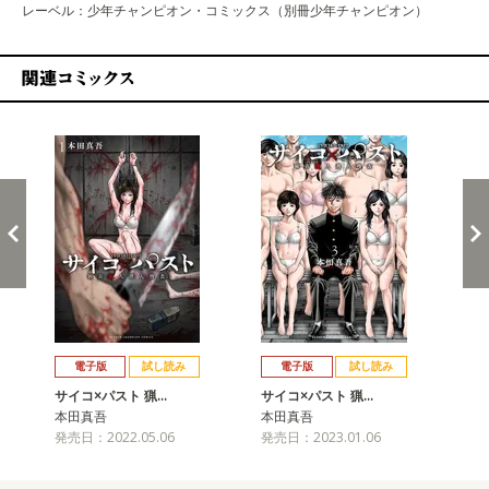
レーベル：少年チャンピオン・コミックス（別冊少年チャンピオン）
関連コミックス
戻る
進む
電子版
試し読み
電子版
試し読み
サイコ×パスト 猟…
サイコ×パスト 猟…
サ
本田真吾
本田真吾
本
発売日：2022.05.06
発売日：2023.01.06
発売