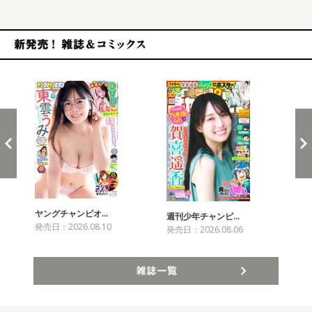
新発売！雑誌&コミックス
ヤングチャンピオ…
チャ
週刊少年チャンピ…
発売日：2026.08.10
発売
発売日：2026.08.06
雑誌一覧