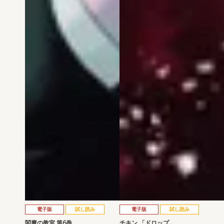
電子版
試し読み
電子版
試し読み
閻魔の教室 第6巻
チキン 「ドロップ…