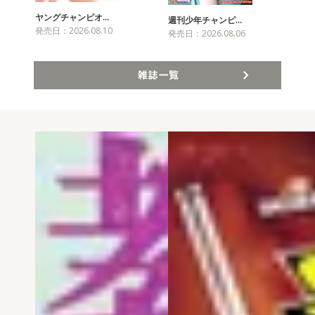
ヤングチャンピオ…
チャ
週刊少年チャンピ…
発売日：2026.08.10
発売
発売日：2026.08.06
雑誌一覧