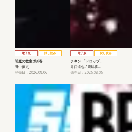
電子版
試し読み
電子版
試し読み
閻魔の教室 第6巻
チキン 「ドロップ…
田中優吏
井口達也 / 歳脇将…
発売日：2026.08.06
発売日：2026.08.06