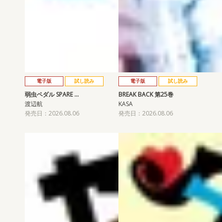
電子版
試し読み
電子版
試し読み
弱虫ペダル SPARE …
BREAK BACK 第25巻
渡辺航
KASA
発売日：2026.08.06
発売日：2026.08.06