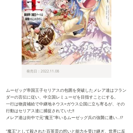
発売日：2022.11.08
ムーゼッグ帝国王子セリアスの包囲を突破したメレア達はフラン
ダーの言伝に従い、中立国レミューゼを目指すことにする。
一行は物資補給で中継地ネウス=ガウス公国に立ち寄るが、その
行動はセリアス達に捕捉されていた!!
メレア達は街中で元“魔王”率いるムーゼッグ兵の強襲に遭い…!?
“魔王”として殺された百英霊の想いと能力を受け継ぎ、世界に反