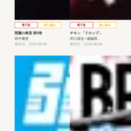
電子版
試し読み
電子版
試し読み
閻魔の教室 第6巻
チキン 「ドロップ…
田中優吏
井口達也 / 歳脇将…
発売日：2026.08.06
発売日：2026.08.06