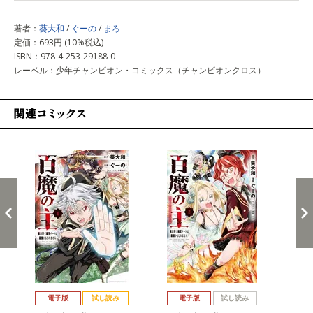
著者：
葵大和
/
ぐーの
/
まろ
定価：693円 (10%税込)
ISBN：978-4-253-29188-0
レーベル：少年チャンピオン・コミックス（チャンピオンクロス）
関連コミックス
戻る
進む
電子版
試し読み
電子版
試し読み