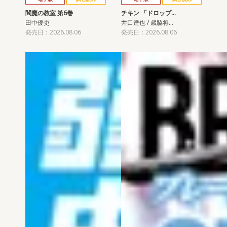
閻魔の教室 第6巻
チキン 「ドロップ…
田中優吏
井口達也 / 歳脇将…
発売日：2026.08.06
発売日：2026.08.06