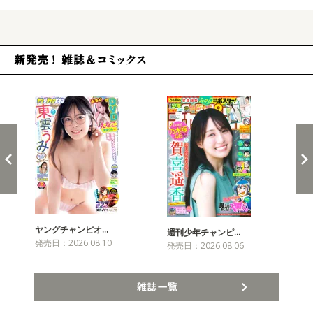
新発売！雑誌&コミックス
ヤングチャンピオ…
チャ
週刊少年チャンピ…
発売日：2026.08.10
発売
発売日：2026.08.06
雑誌一覧