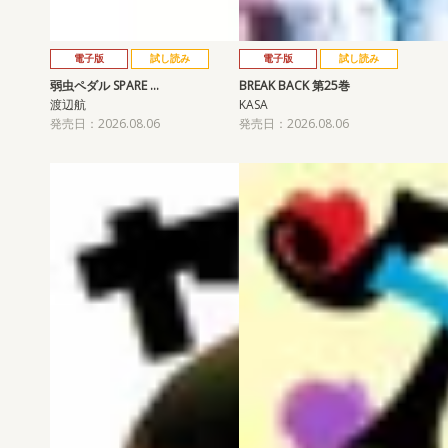
電子版
試し読み
電子版
試し読み
弱虫ペダル SPARE …
BREAK BACK 第25巻
渡辺航
KASA
発売日：2026.08.06
発売日：2026.08.06