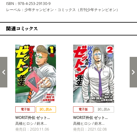
ISBN：978-4-253-29130-9
レーベル：少年チャンピオン・コミックス（月刊少年チャンピオン）
関連コミックス
戻る
進む
電子版
試し読み
電子版
試し読み
WORST外伝 ゼット…
WORST外伝 ゼット…
WO
高橋ヒロシ / 鈴木…
高橋ヒロシ / 鈴木…
高橋
発売日：2020.11.06
発売日：2021.02.08
発売