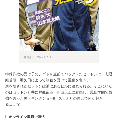
発売日：2022.02.08
特殊詐欺の受け子のシゴトを直前でバックレたゼットンは、志隈
組若頭・羽矢田によって制裁を受けて重傷を負う。
肩を壊されたゼットンは渉にあるビルに連れられる。そこにいた
のはゼットンと共に戸亜留市・新四天王に君臨し、鳳仙学園で最
強を誇った男・キングジョー!! 久しぶりの再会で何が起き
る……!!??
オンライン書店で購入