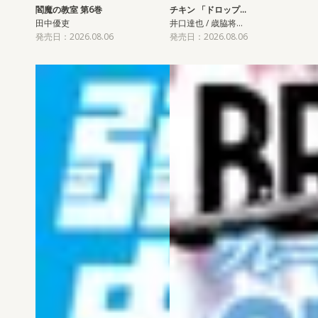
閻魔の教室 第6巻
チキン 「ドロップ…
田中優吏
井口達也 / 歳脇将…
発売日：2026.08.06
発売日：2026.08.06