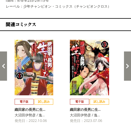
ISBN：978-4-253-29115-6
レーベル：少年チャンピオン・コミックス（チャンピオンクロス）
関連コミックス
戻る
進む
電子版
試し読み
電子版
試し読み
織田家の長男に生…
織田家の長男に生…
織
大沼田伊勢彦 / 逸…
大沼田伊勢彦 / 逸…
大沼
発売日：2022.10.06
発売日：2023.07.06
発売