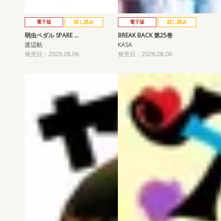
電子版
試し読み
電子版
試し読み
弱虫ペダル SPARE …
BREAK BACK 第25巻
渡辺航
KASA
発売日：2026.08.06
発売日：2026.08.06