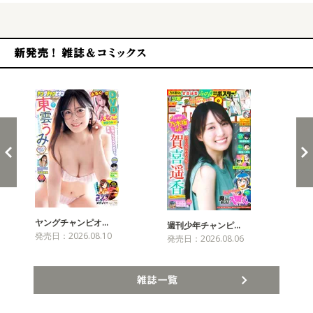
新発売！雑誌&コミックス
ヤングチャンピオ…
チャ
週刊少年チャンピ…
発売日：2026.08.10
発売
発売日：2026.08.06
雑誌一覧