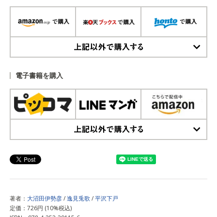
上記以外で購入する
電子書籍を購入
上記以外で購入する
著者：
大沼田伊勢彦
/
逸見兎歌
/
平沢下戸
定価：726円 (10%税込)