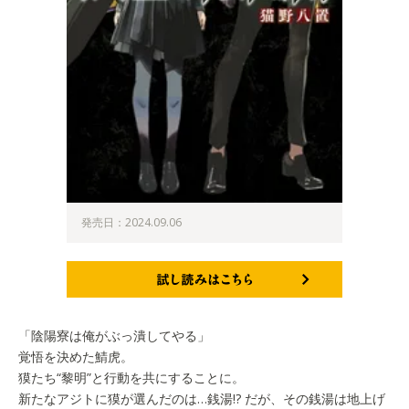
発売日：2024.09.06
試し読みはこちら
「陰陽寮は俺がぶっ潰してやる」
覚悟を決めた鯖虎。
獏たち“黎明”と行動を共にすることに。
新たなアジトに獏が選んだのは…銭湯!? だが、その銭湯は地上げ