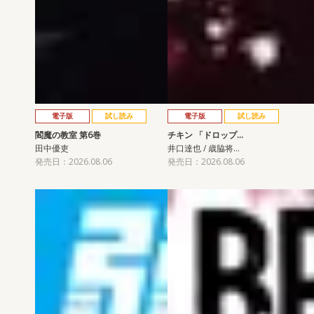
電子版
試し読み
電子版
試し読み
閻魔の教室 第6巻
チキン 「ドロップ…
田中優吏
井口達也 / 歳脇将…
発売日：2026.08.06
発売日：2026.08.06