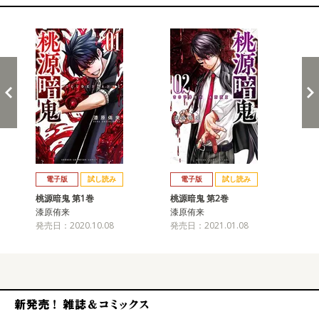
関連コミックス
戻る
進む
電子版
試し読み
電子版
試し読み
桃源暗鬼 第1巻
桃源暗鬼 第2巻
桃
漆原侑来
漆原侑来
漆
発売日：2020.10.08
発売日：2021.01.08
発売