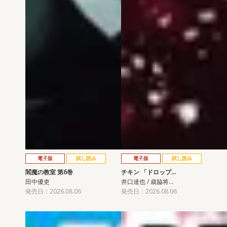
電子版
試し読み
電子版
試し読み
閻魔の教室 第6巻
チキン 「ドロップ…
田中優吏
井口達也 / 歳脇将…
発売日：2026.08.06
発売日：2026.08.06