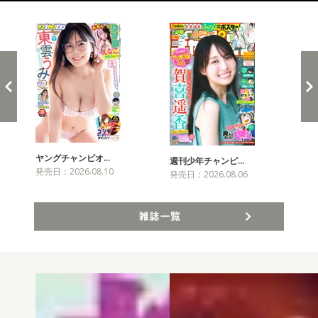
新発売！雑誌&コミックス
ヤングチャンピオ…
チャ
週刊少年チャンピ…
発売日：2026.08.10
発売
発売日：2026.08.06
雑誌一覧