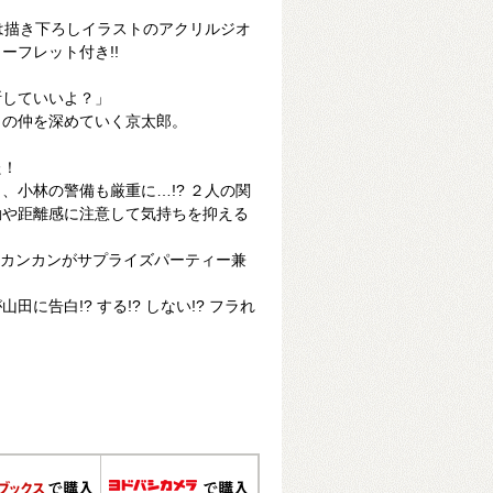
は描き下ろしイラストのアクリルジオ
ーフレット付き!!
断していいよ？」
との仲を深めていく京太郎。
た！
、小林の警備も厳重に…!? ２人の関
動や距離感に注意して気持ちを抑える
! カンカンがサプライズパーティー兼
に告白!? する!? しない!? フラれ