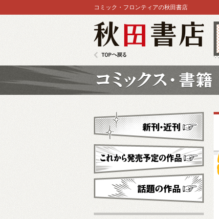
コミック・フロンティアの秋田書店
秋田書店
TOPへ戻る
コミックス
新刊・近刊
これから発売予定
話題の作品