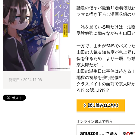
話題の僕ヤバ最新11巻特装版
ラマ＆描き下ろし漫画収録のリ
「私を見ている時だけは…油
受験勉強に励みながらも山田
一方で、山田がSNSでバズッ
山田の人気＆知名度が急上昇し
係を守るため、より一層、行
京太郎だが…。
山田の誕生日に事件は起きる!
地獄の祝祭を強行開催!!
発売日：2024.11.08
クラスメイトの面前で京太郎が山田
る!? 公認…!?!?!?
試し読み！
オンライン書店で購入