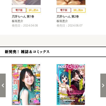
戻る
進む
電子版
試し読み
電子版
試し読み
刃牙らへん 第1巻
刃牙らへん 第2巻
刃
板垣恵介
板垣恵介
板
発売日：2024.04.08
発売日：2024.08.07
発売
新発売！雑誌&コミックス