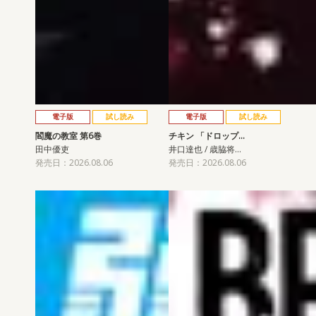
電子版
試し読み
電子版
試し読み
閻魔の教室 第6巻
チキン 「ドロップ…
田中優吏
井口達也 / 歳脇将…
発売日：2026.08.06
発売日：2026.08.06