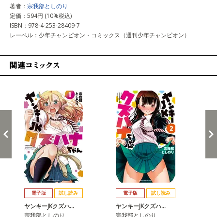
著者：
宗我部としのり
定価：594円 (10%税込)
ISBN：978-4-253-28409-7
レーベル：少年チャンピオン・コミックス（週刊少年チャンピオン）
関連コミックス
戻る
進む
電子版
試し読み
電子版
試し読み
ヤンキーJKクズハ…
ヤンキーJKクズハ…
ヤ
宗我部としのり
宗我部としのり
宗