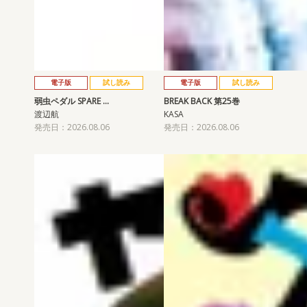
電子版
試し読み
電子版
試し読み
弱虫ペダル SPARE …
BREAK BACK 第25巻
渡辺航
KASA
発売日：2026.08.06
発売日：2026.08.06