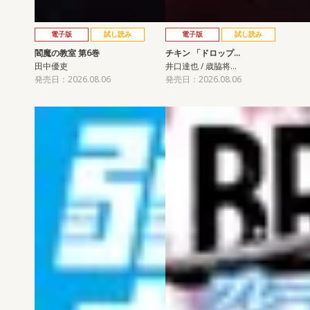
電子版
試し読み
電子版
試し読み
閻魔の教室 第6巻
チキン 「ドロップ…
田中優吏
井口達也 / 歳脇将…
発売日：2026.08.06
発売日：2026.08.06