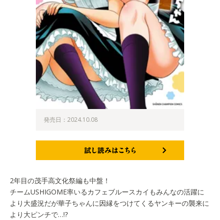
発売日：2024.10.08
試し読みはこちら
2年目の茂手高文化祭編も中盤！
チームUSHIGOME率いるカフェブルースカイもみんなの活躍に
より大盛況だが華子ちゃんに因縁をつけてくるヤンキーの襲来に
より大ピンチで…!?