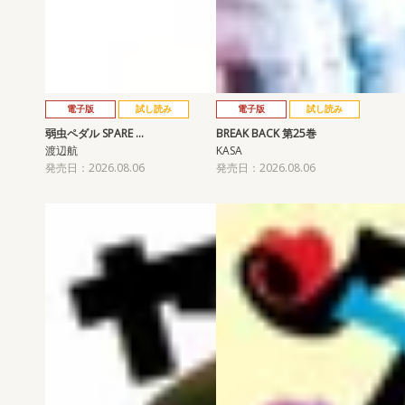
電子版
試し読み
電子版
試し読み
弱虫ペダル SPARE …
BREAK BACK 第25巻
渡辺航
KASA
発売日：2026.08.06
発売日：2026.08.06