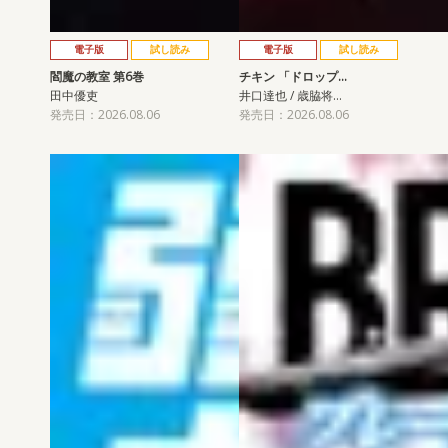
電子版
試し読み
電子版
試し読み
閻魔の教室 第6巻
チキン 「ドロップ…
田中優吏
井口達也 / 歳脇将…
発売日：2026.08.06
発売日：2026.08.06