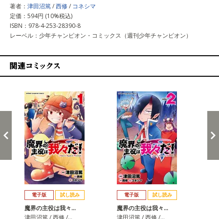
著者：
津田沼篤
/
西修
/
コネシマ
定価：594円 (10%税込)
ISBN：978-4-253-28390-8
レーベル：少年チャンピオン・コミックス（週刊少年チャンピオン）
関連コミックス
戻る
進む
電子版
試し読み
電子版
試し読み
魔界の主役は我々…
魔界の主役は我々…
魔
津田沼篤 / 西修 /…
津田沼篤 / 西修 /…
津田