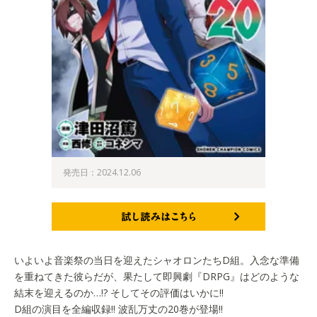
発売日：2024.12.06
試し読みはこちら
いよいよ音楽祭の当日を迎えたシャオロンたちD組。入念な準備
を重ねてきた彼らだが、果たして即興劇『DRPG』はどのような
結末を迎えるのか…!? そしてその評価はいかに!!
D組の演目を全編収録!! 波乱万丈の20巻が登場!!