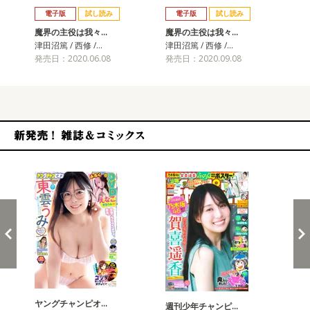
電子版
試し読み
電子版
試し読み
魔界の主役は我々…
魔界の主役は我々…
魔
津田沼篤 / 西修 /…
津田沼篤 / 西修 /…
津田
発売日：2020.06.08
発売日：2020.09.08
発売
新発売！雑誌&コミックス
ヤングチャンピオ…
チャ
週刊少年チャンピ…