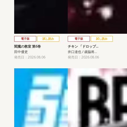
電子版
試し読み
電子版
試し読み
閻魔の教室 第6巻
チキン 「ドロップ…
田中優吏
井口達也 / 歳脇将…
発売日：2026.08.06
発売日：2026.08.06