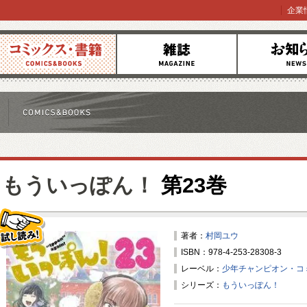
企業
コミックス
雑誌
お知らせ
もういっぽん！
第23巻
著者：
村岡ユウ
ISBN：978-4-253-28308-3
試し読み！
レーベル：
少年チャンピオン・コ
シリーズ：
もういっぽん！