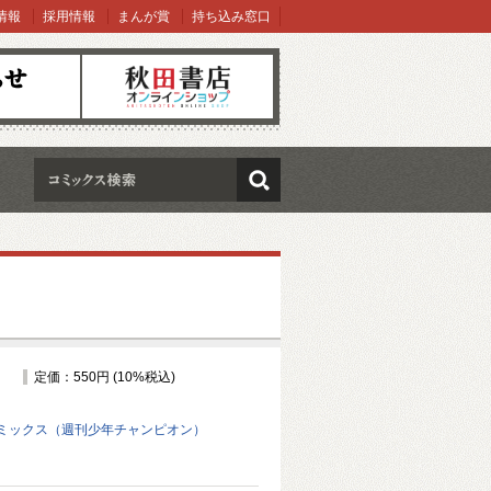
情報
採用情報
まんが賞
持ち込み窓口
オンラインショップ
検索
定価：550円 (10%税込)
ミックス（週刊少年チャンピオン）