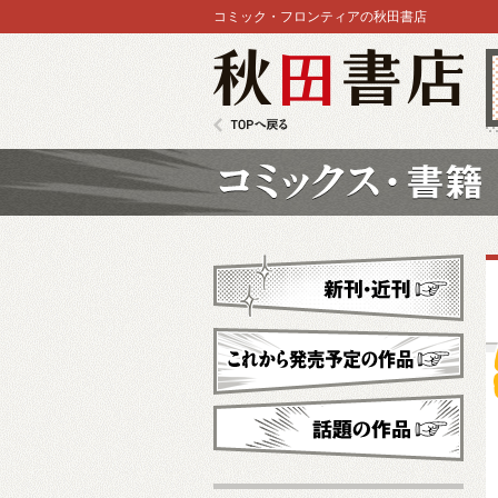
コミック・フロンティアの秋田書店
秋田書店
TOPへ戻る
コミックス
新刊・近刊
これから発売予定
話題の作品