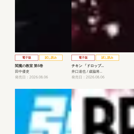
電子版
試し読み
電子版
試し読み
閻魔の教室 第6巻
チキン 「ドロップ…
田中優吏
井口達也 / 歳脇将…
発売日：2026.08.06
発売日：2026.08.06