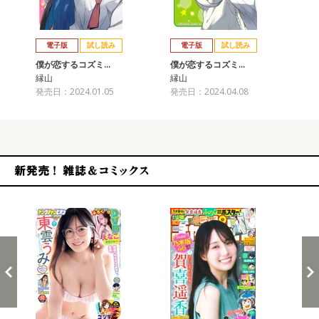
戻る
進む
電子版
試し読み
電子版
試し読み
僕が恋するコズミ…
僕が恋するコズミ…
僕
縁山
縁山
縁
発売日：2024.01.05
発売日：2024.04.08
発売
新発売！雑誌&コミックス