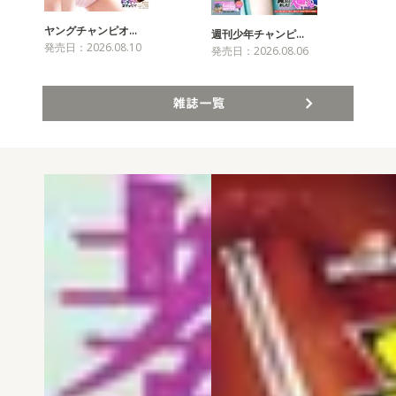
ヤングチャンピオ…
チャ
週刊少年チャンピ…
発売日：2026.08.10
発売
発売日：2026.08.06
雑誌一覧