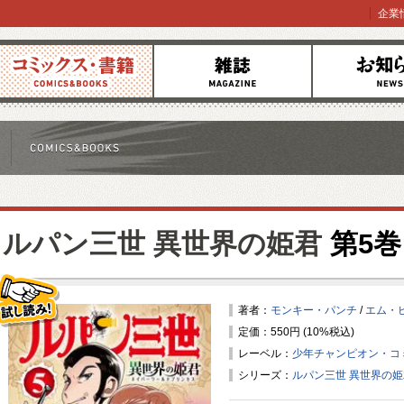
企業
コミックス
雑誌
お知らせ
ルパン三世 異世界の姫君
第5巻
著者：
モンキー・パンチ
/
エム・
定価：550円 (10%税込)
試し読み！
レーベル：
少年チャンピオン・コ
シリーズ：
ルパン三世 異世界の姫