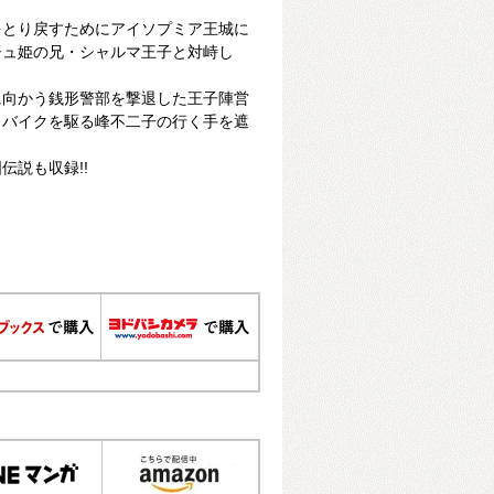
をとり戻すためにアイソプミア王城に
シュ姫の兄・シャルマ王子と対峙し
に向かう銭形警部を撃退した王子陣営
、バイクを駆る峰不二子の行く手を遮
伝説も収録!!