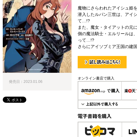
魔物にさらわれたアイシュ姫
潜入したルパン三世は、アイ
て…!?
また、魔女・タイアットの元
側の魔法騎士・エルリールは
って…!?
さらにアイソプミア王国の建国
試し読み！
オンライン書店で購入
発売日：2023.01.06
電子書籍で購入