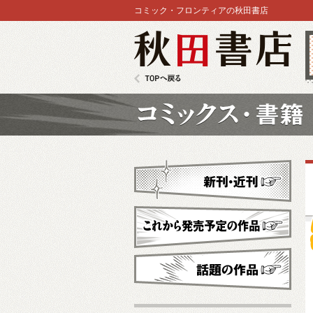
コミック・フロンティアの秋田書店
秋田書店
TOPへ戻る
コミックス
新刊・近刊
これから発売予定
話題の作品