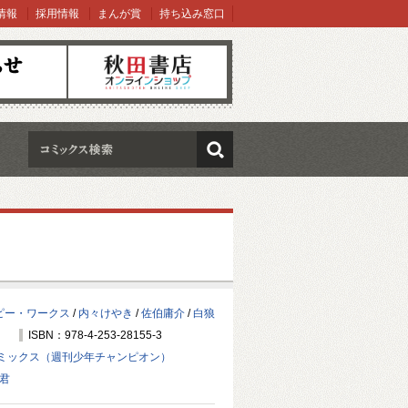
情報
採用情報
まんが賞
持ち込み窓口
オンラインショップ
検索
ピー・ワークス
/
内々けやき
/
佐伯庸介
/
白狼
ISBN：978-4-253-28155-3
ミックス（週刊少年チャンピオン）
君