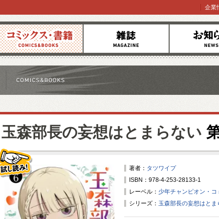
企業
コミックス
雑誌
お知らせ
玉森部長の妄想はとまらない
第
著者：
タツワイプ
ISBN：978-4-253-28133-1
試し読み！
レーベル：
少年チャンピオン・コ
シリーズ：
玉森部長の妄想はとま