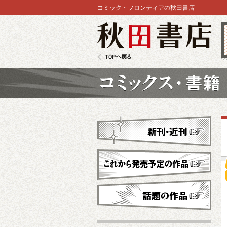
コミック・フロンティアの秋田書店
秋田書店
TOPへ戻る
コミックス
新刊・近刊
これから発売予定
話題の作品