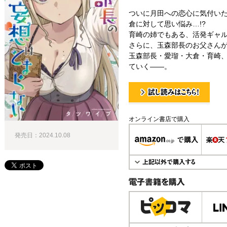
ついに月田への恋心に気付い
倉に対して思い悩み…!?
育崎の姉でもある、活発ギャル
さらに、玉森部長のお父さんが
玉森部長・愛瑠・大倉・育崎
ていく――。
試し読み！
オンライン書店で購入
発売日：2024.10.08
電子書籍で購入