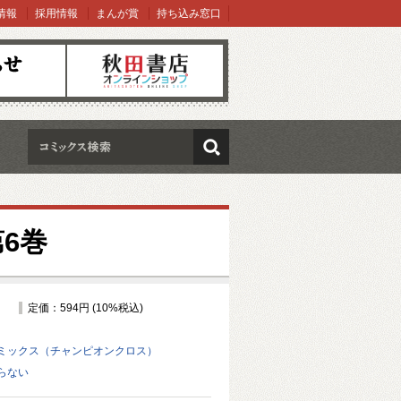
情報
採用情報
まんが賞
持ち込み窓口
オンラインショップ
検索
6巻
定価：594円 (10%税込)
ミックス（チャンピオンクロス）
らない