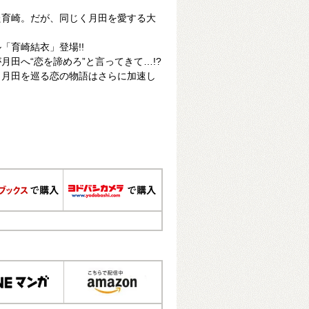
た育崎。だが、同じく月田を愛する大
「育崎結衣」登場!!
月田へ“恋を諦めろ”と言ってきて…!?
、月田を巡る恋の物語はさらに加速し