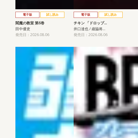
電子版
試し読み
電子版
試し読み
閻魔の教室 第6巻
チキン 「ドロップ…
田中優吏
井口達也 / 歳脇将…
発売日：2026.08.06
発売日：2026.08.06