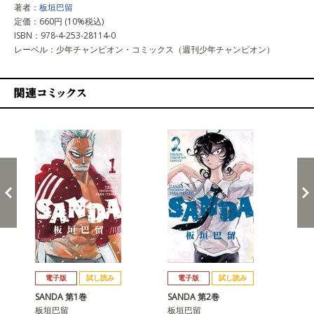
著者：
板垣巴留
定価：660円 (10%税込)
ISBN：978-4-253-28114-0
レーベル：少年チャンピオン・コミックス（週刊少年チャンピオン）
関連コミックス
戻る
進む
電子版
試し読み
電子版
試し読み
SANDA 第1巻
SANDA 第2巻
SA
板垣巴留
板垣巴留
板