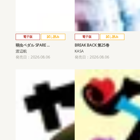
電子版
試し読み
電子版
試し読み
弱虫ペダル SPARE …
BREAK BACK 第25巻
渡辺航
KASA
発売日：2026.08.06
発売日：2026.08.06