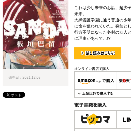
これは少し未来のお話。超少
未来。
大黒愛護学園に通う普通の少
に命を狙われていた。突如と
行方不明になった冬村の友人
に理由があって…!?
試し読み！
オンライン書店で購入
発売日：2021.12.08
電子書籍で購入