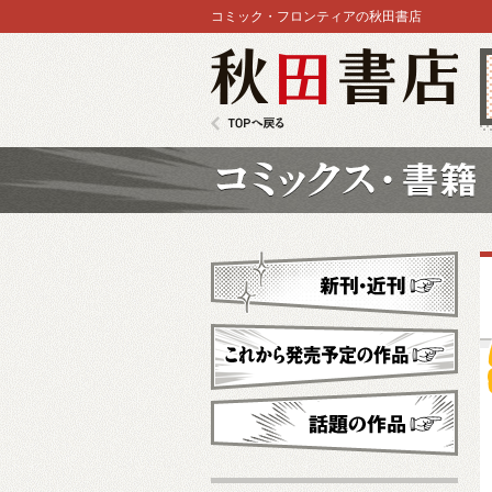
コミック・フロンティアの秋田書店
秋田書店
TOPへ戻る
コミックス
新刊・近刊
これから発売予定
話題の作品