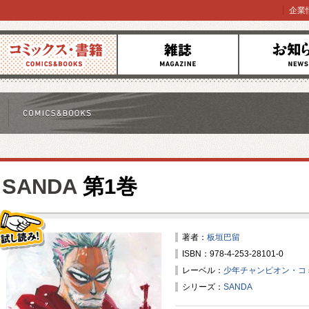
企業
コミックス
雑誌
お知らせ
SANDA
第1巻
著者：
板垣巴留
ISBN：978-4-253-28101-0
試し読み！
レーベル：
少年チャンピオン・コ
シリーズ：
SANDA