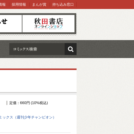
情報
採用情報
まんが賞
持ち込み窓口
オンラインショップ
検索
定価：660円 (10%税込)
ミックス（週刊少年チャンピオン）