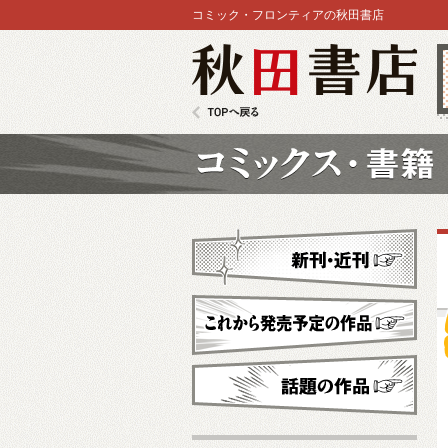
コミック・フロンティアの秋田書店
秋田書店
TOPへ戻る
コミックス
新刊・近刊
これから発売予定
話題の作品