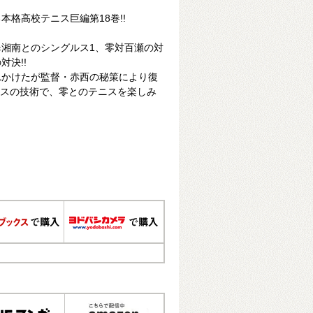
格高校テニス巨編第18巻!!
翠湘南とのシングルス1、零対百瀬の対
決!!
れかけたが監督・赤西の秘策により復
テニスの技術で、零とのテニスを楽しみ