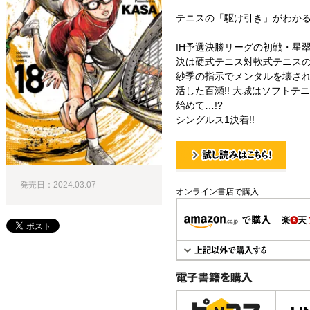
テニスの「駆け引き」がわかる本
IH予選決勝リーグの初戦・星
決は硬式テニス対軟式テニスの対
紗季の指示でメンタルを壊さ
活した百瀬!! 大城はソフト
始めて…!?
シングルス1決着!!
試し読み！
発売日：2024.03.07
オンライン書店で購入
電子書籍で購入