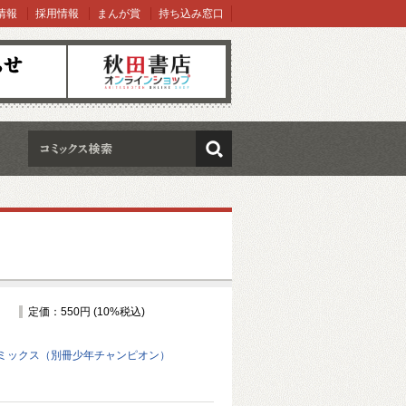
情報
採用情報
まんが賞
持ち込み窓口
オンラインショップ
検索
定価：550円 (10%税込)
ミックス（別冊少年チャンピオン）