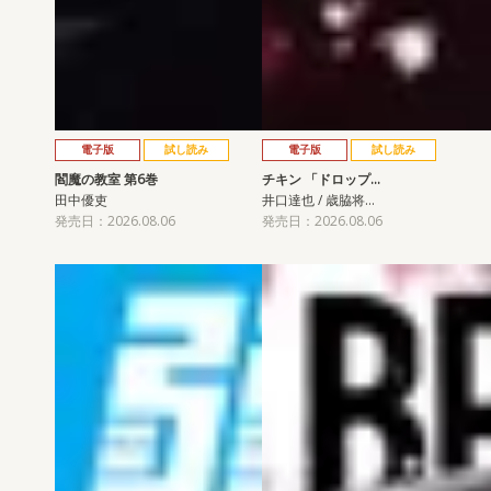
電子版
試し読み
電子版
試し読み
閻魔の教室 第6巻
チキン 「ドロップ…
田中優吏
井口達也 / 歳脇将…
発売日：2026.08.06
発売日：2026.08.06