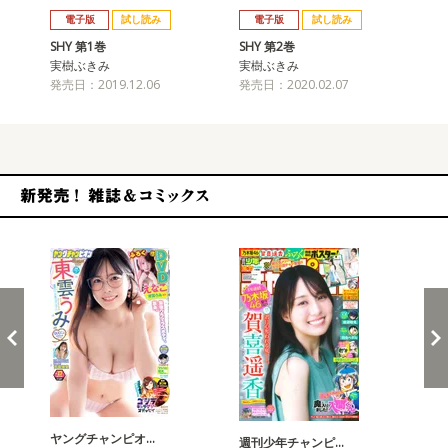
電子版
試し読み
電子版
試し読み
SHY 第1巻
SHY 第2巻
SH
実樹ぶきみ
実樹ぶきみ
実
発売日：2019.12.06
発売日：2020.02.07
発売
新発売！雑誌&コミックス
ヤングチャンピオ…
チャ
週刊少年チャンピ…