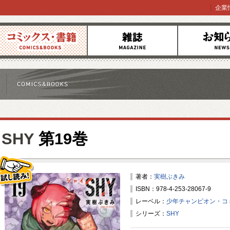
企業
コミックス
雑誌
お知らせ
SHY
第19巻
著者：
実樹ぶきみ
ISBN：978-4-253-28067-9
試し読み！
レーベル：
少年チャンピオン・コ
シリーズ：
SHY