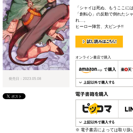
「シャイは死ぬ、もうここに
「創転心」の反動で倒れたシ
れ…。
ヒーロー陣営、大ピンチ!!
試し読み！
オンライン書店で購入
発売日：2023.05.08
電子書籍で購入
※ 電子書店によっては取り扱