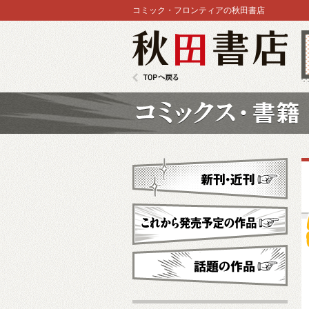
コミック・フロンティアの秋田書店
秋田書店
TOPへ戻る
コミックス
新刊・近刊
これから発売予定
話題の作品