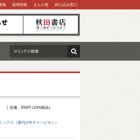
情報
採用情報
まんが賞
持ち込み窓口
オンラインショップ
検索
定価：550円 (10%税込)
ミックス（週刊少年チャンピオン）