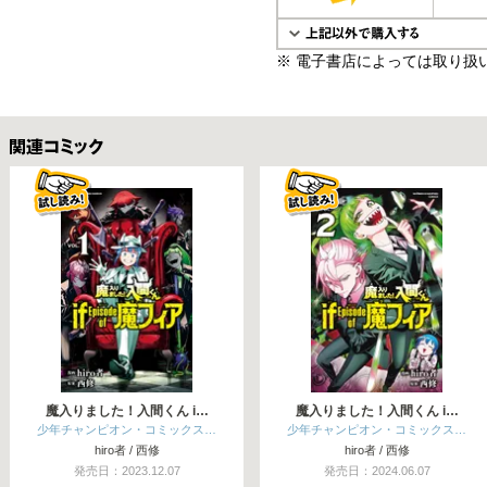
※ 電子書店によっては取り扱
関連コミックス
魔入りました！入間くん i…
魔入りました！入間くん i…
少年チャンピオン・コミックス…
少年チャンピオン・コミックス…
hiro者 / 西修
hiro者 / 西修
発売日：2023.12.07
発売日：2024.06.07