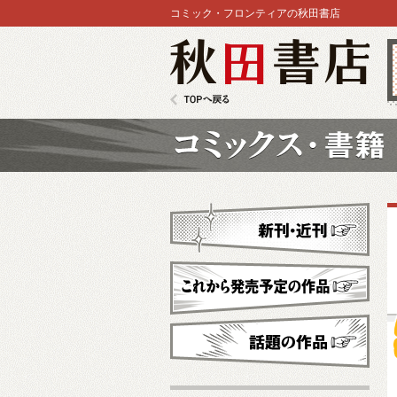
コミック・フロンティアの秋田書店
秋田書店
TOPへ戻る
コミックス
新刊・近刊
これから発売予定
話題の作品