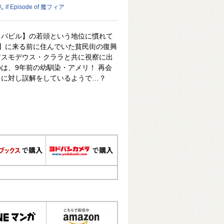
 Episode of 魔フィア
【バビル】の若頭という地位に慣れて
】に来る前に住んでいた貧民街の復興
アスモデウス・クララと共に視察に出
は、9年前の幼馴染・アメリ！ 再会
】に対し誤解をしているようで…？