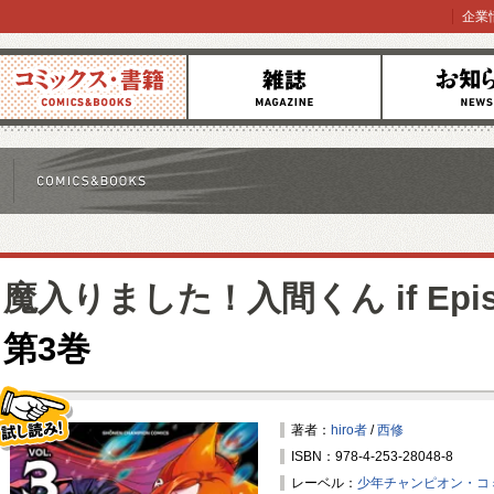
企業
コミックス
雑誌
お知らせ
魔入りました！入間くん if Epis
第3巻
著者：
hiro者
/
西修
ISBN：978-4-253-28048-8
試し読み！
レーベル：
少年チャンピオン・コ