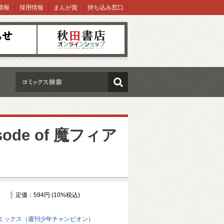
情報
採用情報
まんが賞
持ち込み窓口
オンラインショップ
検索
ode of 魔フィア
定価：594円 (10%税込)
ミックス（週刊少年チャンピオン）