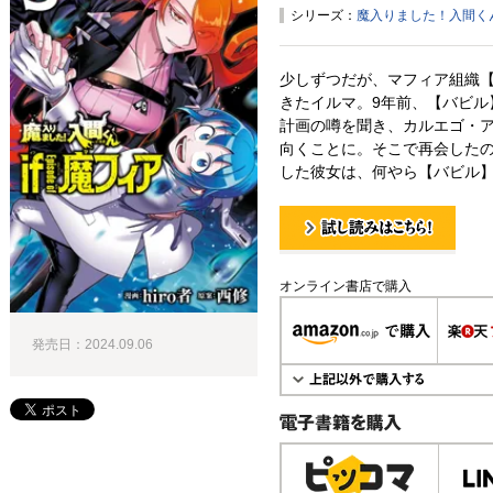
シリーズ：
魔入りました！入間くん if
少しずつだが、マフィア組織
きたイルマ。9年前、【バビル
計画の噂を聞き、カルエゴ・
向くことに。そこで再会したの
した彼女は、何やら【バビル
試し読み！
オンライン書店で購入
発売日：2024.09.06
電子書籍で購入