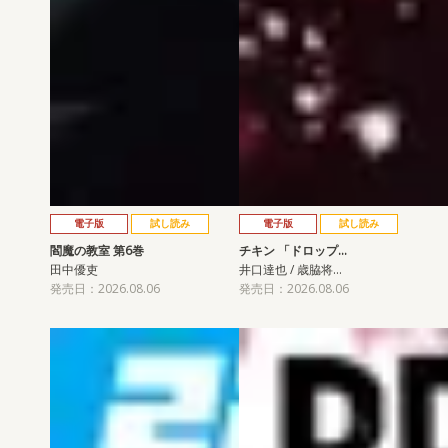
電子版
試し読み
電子版
試し読み
閻魔の教室 第6巻
チキン 「ドロップ…
田中優吏
井口達也 / 歳脇将…
発売日：2026.08.06
発売日：2026.08.06