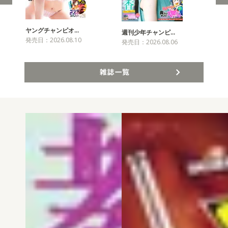
ヤングチャンピオ…
チャ
週刊少年チャンピ…
発売日：2026.08.10
発売
発売日：2026.08.06
雑誌一覧