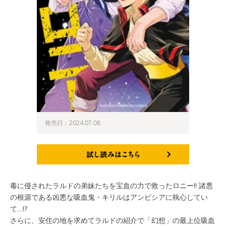
発売日：2024.07.08
試し読みはこちら
毒に侵されたラルドの弟妹たちを宝血の力で救ったロニー‼ 諸悪
の根源である凶悪な吸血鬼・キリルはアンビシアに執心してい
て…!?
さらに、安住の地を求めてラルドの紹介で「幻想」の最上位吸血