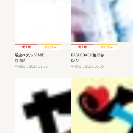
電子版
試し読み
電子版
試し読み
弱虫ペダル SPARE …
BREAK BACK 第25巻
渡辺航
KASA
発売日：2026.08.06
発売日：2026.08.06