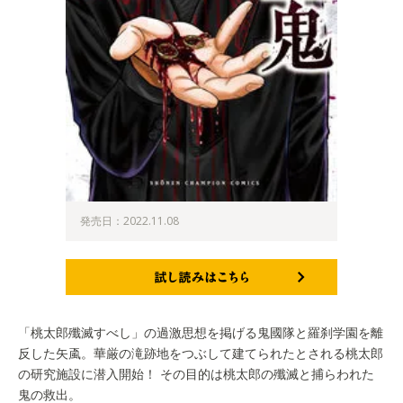
発売日：2022.11.08
試し読みはこちら
「桃太郎殲滅すべし」の過激思想を掲げる鬼國隊と羅刹学園を離
反した矢颪。華厳の滝跡地をつぶして建てられたとされる桃太郎
の研究施設に潜入開始！ その目的は桃太郎の殲滅と捕らわれた
鬼の救出。