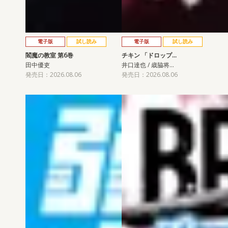
電子版
試し読み
電子版
試し読み
閻魔の教室 第6巻
チキン 「ドロップ…
田中優吏
井口達也 / 歳脇将…
発売日：2026.08.06
発売日：2026.08.06