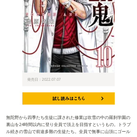
発売日：2022.07.07
試し読みはこちら
無陀野から四季たち生徒に課された修業は吹雪の中の羅刹学園の
裏山を24時間以内に登り全員で頂上を目指すというもの。トラブ
ル続きの雪山で前途多難の生徒たち。全員で無事に山頂にゴール