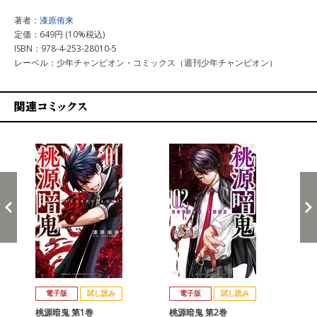
著者：
漆原侑来
定価：649円 (10%税込)
ISBN：978-4-253-28010-5
レーベル：少年チャンピオン・コミックス（週刊少年チャンピオン）
関連コミックス
戻る
進む
電子版
試し読み
電子版
試し読み
桃源暗鬼 第1巻
桃源暗鬼 第2巻
桃