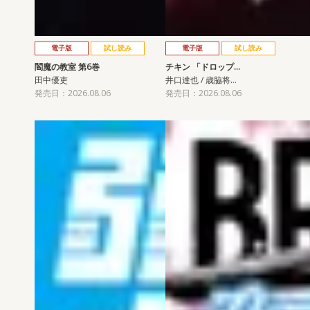
電子版
試し読み
電子版
試し読み
閻魔の教室 第6巻
チキン 「ドロップ…
田中優吏
井口達也 / 歳脇将…
発売日：2026.08.06
発売日：2026.08.06