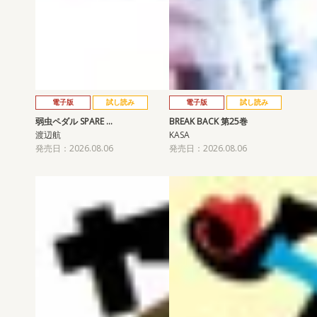
電子版
試し読み
電子版
試し読み
弱虫ペダル SPARE …
BREAK BACK 第25巻
渡辺航
KASA
発売日：2026.08.06
発売日：2026.08.06