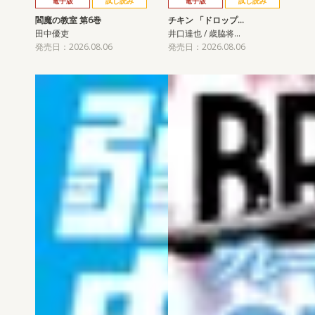
電子版
試し読み
電子版
試し読み
閻魔の教室 第6巻
チキン 「ドロップ…
田中優吏
井口達也 / 歳脇将…
発売日：2026.08.06
発売日：2026.08.06