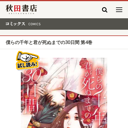
秋田書店
コミックス COMICS
僕らの千年と君が死ぬまでの30日間 第4巻