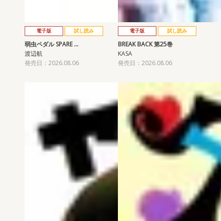
電子版
試し読み
電子版
試し読み
弱虫ペダル SPARE …
BREAK BACK 第25巻
渡辺航
KASA
発売日：2026.08.06
発売日：2026.08.06