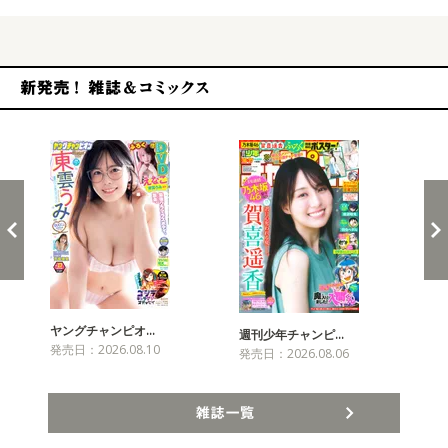
新発売！雑誌&コミックス
ヤングチャンピオ…
チャ
週刊少年チャンピ…
発売日：2026.08.10
発売
発売日：2026.08.06
雑誌一覧