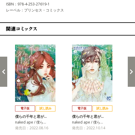
ISBN：978-4-253-27619-1
レーベル：プリンセス・コミックス
関連コミックス
戻る
進む
電子版
試し読み
電子版
試し読み
僕らの千年と君が…
僕らの千年と君が…
僕
naked ape / 僕ら…
naked ape / 僕ら…
na
発売日：2022.08.16
発売日：2022.10.14
発売