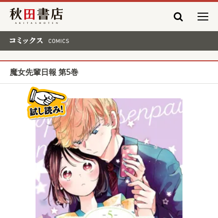
秋田書店
コミックス COMICS
魔女先輩日報 第5巻