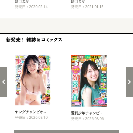
餅田まか
餅田まか
餅
発売日：2020.02.14
発売日：2021.01.15
発売
新発売！雑誌&コミックス
ヤングチャンピオ…
チャ
週刊少年チャンピ…
発売日：2026.08.10
発売
発売日：2026.08.06