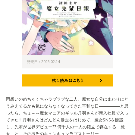
発売日：2025.02.14
試し読みはこちら
両想いのめちゃくちゃラブラブな二人。魔女な自分はまわりにど
うみえてるかも気にならなくなってきた平和な日―――――と思
ったら、ちょ～～魔女マニアのギャル丹羽さんが新入社員で入っ
てきた!!! 丹羽さんはどんどん暴走をはじめて、魔女SNSを開設
し、先輩が世界デビュー?? 何千人の一人の確立で存在する「魔
女」と、その彼氏のキュンキュンラブストーリー。