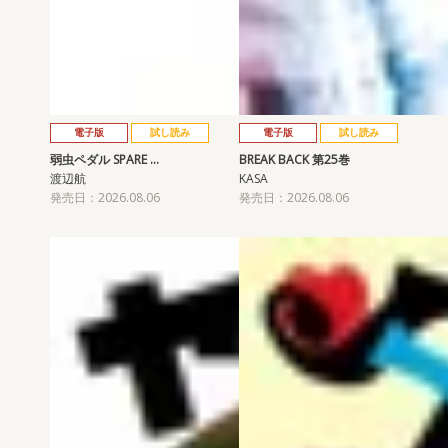
電子版
試し読み
電子版
試し読み
弱虫ペダル SPARE …
BREAK BACK 第25巻
渡辺航
KASA
発売日：2026.08.06
発売日：2026.08.06