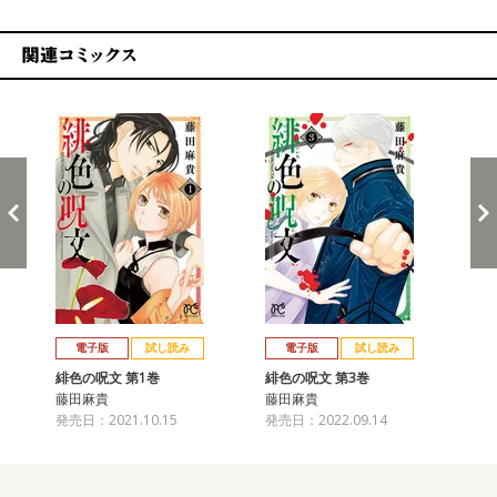
関連コミックス
戻る
進む
電子版
試し読み
電子版
試し読み
緋色の呪文 第1巻
緋色の呪文 第3巻
緋
藤田麻貴
藤田麻貴
藤
発売日：2021.10.15
発売日：2022.09.14
発売