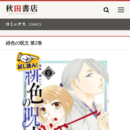
秋田書店
コミックス COMICS
緋色の呪文 第2巻