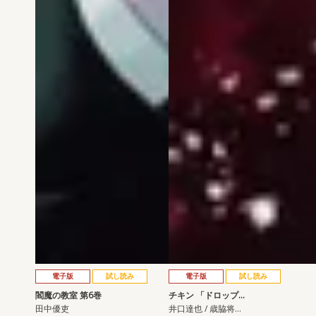
電子版
試し読み
電子版
試し読み
閻魔の教室 第6巻
チキン 「ドロップ…
田中優吏
井口達也 / 歳脇将…