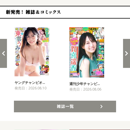
新発売！雑誌&コミックス
ヤングチャンピオ…
チャ
週刊少年チャンピ…
発売日：2026.08.10
発売
発売日：2026.08.06
雑誌一覧