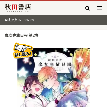
秋田書店
コミックス COMICS
魔女先輩日報 第2巻