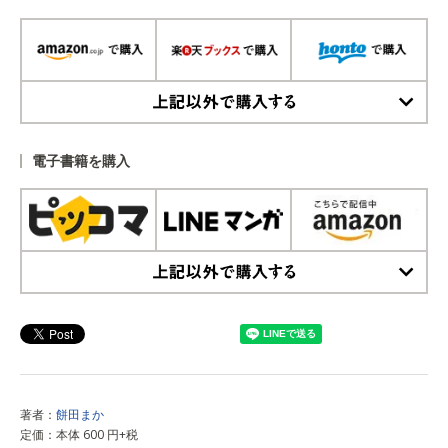
上記以外で購入する
電子書籍を購入
上記以外で購入する
著者：
餅田まか
定価：本体 600 円+税