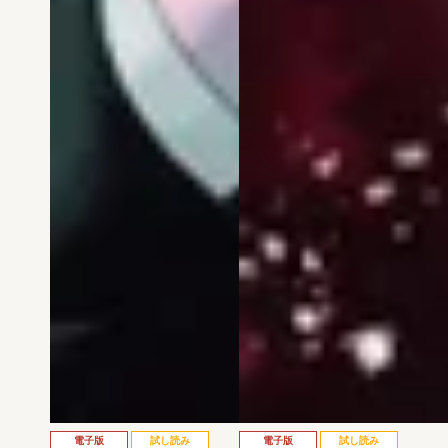
電子版
試し読み
電子版
試し読み