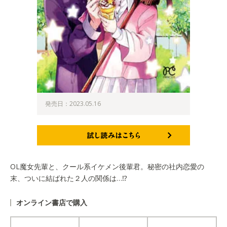
発売日：2023.05.16
試し読みはこちら
OL魔女先輩と、クール系イケメン後輩君。秘密の社内恋愛の
末、ついに結ばれた２人の関係は…⁉
オンライン書店で購入