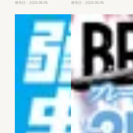
発売日：2026.08.06
発売日：2026.08.06