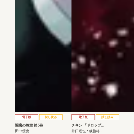
電子版
試し読み
電子版
試し読み
閻魔の教室 第6巻
チキン 「ドロップ…
田中優吏
井口達也 / 歳脇将…