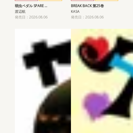
弱虫ペダル SPARE …
BREAK BACK 第25巻
渡辺航
KASA
発売日：2026.08.06
発売日：2026.08.06