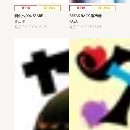
電子版
試し読み
電子版
試し読み
弱虫ペダル SPARE …
BREAK BACK 第25巻
渡辺航
KASA
発売日：2026.08.06
発売日：2026.08.06