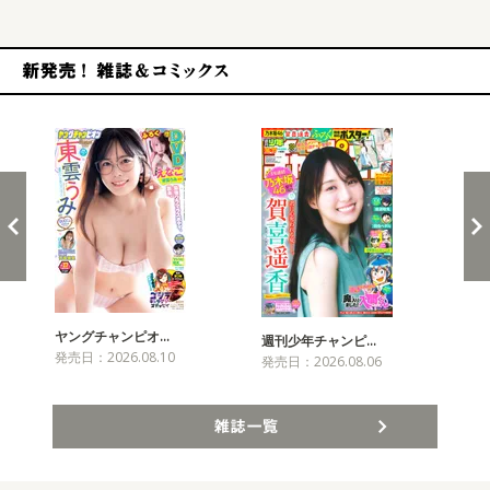
新発売！雑誌&コミックス
ヤングチャンピオ…
チャ
週刊少年チャンピ…
発売日：2026.08.10
発売
発売日：2026.08.06
雑誌一覧