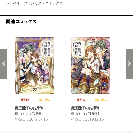
レーベル：プリンセス・コミックス
関連コミックス
戻る
進む
電子版
試し読み
電子版
試し読み
魔王陛下のお掃除…
魔王陛下のお掃除…
魔
梶山ミカ / 我鳥彩…
梶山ミカ / 我鳥彩…
梶山
発売日：2019.07.16
発売日：2019.12.16
発売