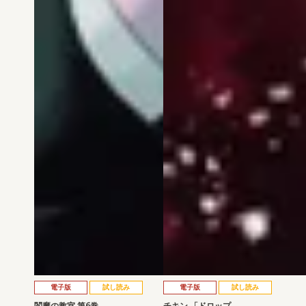
電子版
試し読み
電子版
試し読み
閻魔の教室 第6巻
チキン 「ドロップ…