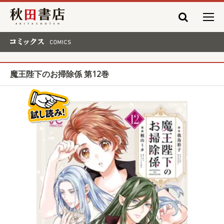
秋田書店
コミックス COMICS
魔王陛下のお掃除係 第12巻