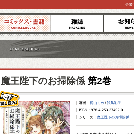
企業
コミックス
雑誌
お知らせ
魔王陛下のお掃除係
第2巻
著者：
梶山ミカ
/
我鳥彩子
ISBN：978-4-253-27492-0
試し読み！
シリーズ：
魔王陛下のお掃除係