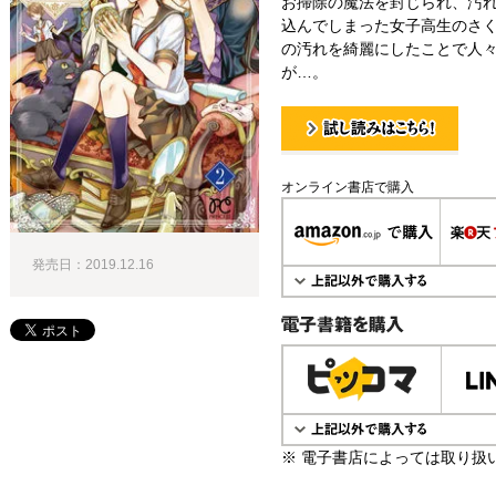
お掃除の魔法を封じられ、汚
込んでしまった女子高生のさ
の汚れを綺麗にしたことで人々
が…。
試し読み！
オンライン書店で購入
発売日：2019.12.16
電子書籍で購入
※ 電子書店によっては取り扱