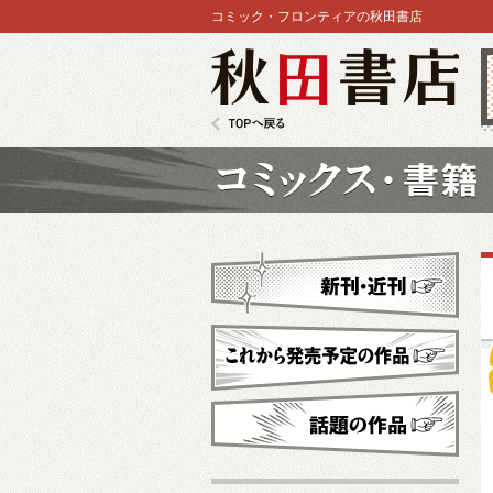
コミック・フロンティアの秋田書店
秋田書店
TOPへ戻る
コミックス
新刊・近刊
これから発売予定
話題の作品