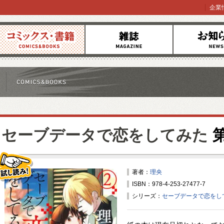
企業
コミックス
雑誌
お知らせ
セーブデータで恋をしてみた
第
著者：
理央
ISBN：978-4-253-27477-7
試し読み！
シリーズ：
セーブデータで恋をし