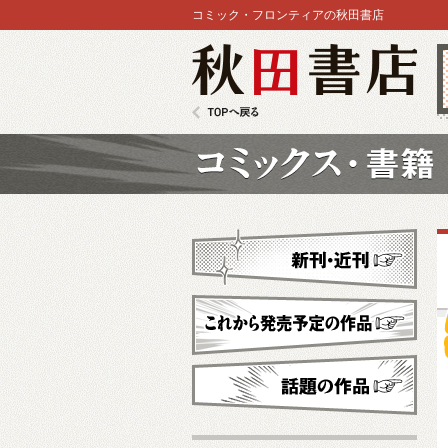
コミック・フロンティアの秋田書店
秋田書店
TOPへ戻る
コミックス
新刊・近刊
これから発売予定
話題の作品