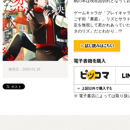
紙の本は現在品切れとなって
ゲームキャラが「プレイキャ
ごす街『裏庭』。リズとサラ
定を無視して惹かれあっていた
タのリズ』だとわかり…!?
試し読み！
電子書籍で購入
発売日：2020.01.16
※ 電子書店によっては取り扱