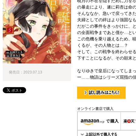
暁月の不在を隠すために力を
の暴走により、遂に莉杏は命
そんななか、急いで戻ってき
夫婦としての絆はより強固な
だがこの事件をきっかけに、
の全面戦争まであと僅か…と
この危機を乗り越えるため、
くるが、その人物とは…？
そして、この戦争を終わらせ
下すことになるが、その顛末と
なりゆきで皇后になってしま
発売日：2023.07.13
ー……物語はシリーズ屈指の佳
試し読み！
オンライン書店で購入