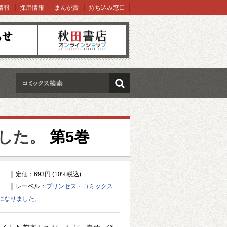
情報
採用情報
まんが賞
持ち込み窓口
オンラインショップ
検索
した。
第5巻
定価：693円 (10%税込)
レーベル：
プリンセス・コミックス
になりました。