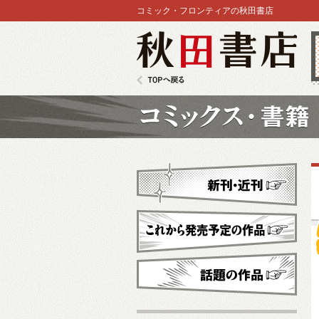
コミック・フロンティアの秋田書店
秋田書店
TOPへ戻る
コミックス
新刊・近刊
これから発売予定
話題の作品