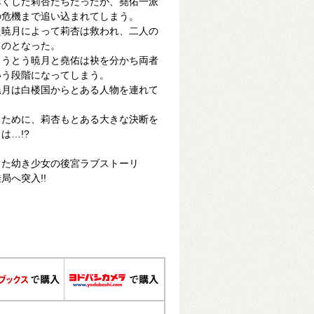
尽くした莉杏たちだったが、堯佑一派
の危機まで追い込まれてしまう。
た暁月によって莉杏は救われ、二人の
ものとなった。
とうとう暁月と堯佑は袂を分かち両者
いう段階になってしまう。
暁月は白楼国からとある人物を連れて
るために、莉杏もとある大きな決断を
は…!?
った幼き少女の後宮ラブストーリ
局へ突入!!