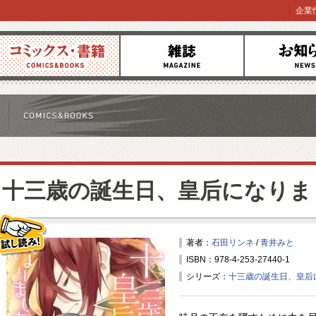
企業
コミックス
雑誌
お知らせ
十三歳の誕生日、皇后になりま
著者：
石田リンネ
/
青井みと
ISBN：978-4-253-27440-1
試し読み！
シリーズ：
十三歳の誕生日、皇后