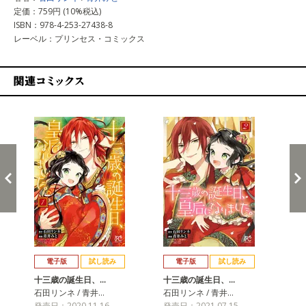
定価：759円 (10%税込)
ISBN：978-4-253-27438-8
レーベル：プリンセス・コミックス
関連コミックス
戻る
進む
電子版
試し読み
電子版
試し読み
十三歳の誕生日、…
十三歳の誕生日、…
十
石田リンネ / 青井…
石田リンネ / 青井…
石田
発売日：2020.11.16
発売日：2021.07.15
発売