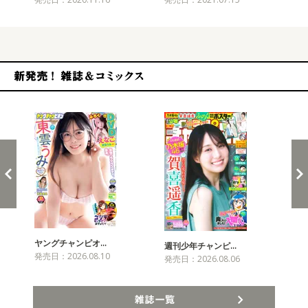
新発売！雑誌&コミックス
ヤングチャンピオ…
チャ
週刊少年チャンピ…
発売日：2026.08.10
発売
発売日：2026.08.06