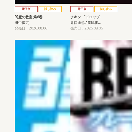
電子版
試し読み
電子版
試し読み
閻魔の教室 第6巻
チキン 「ドロップ…
田中優吏
井口達也 / 歳脇将…
発売日：2026.08.06
発売日：2026.08.06