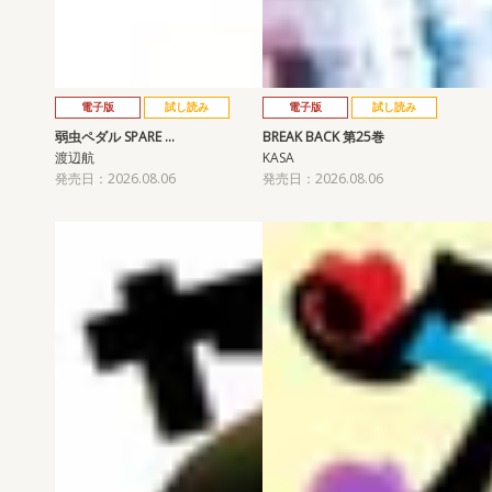
電子版
試し読み
電子版
試し読み
弱虫ペダル SPARE …
BREAK BACK 第25巻
渡辺航
KASA
発売日：2026.08.06
発売日：2026.08.06