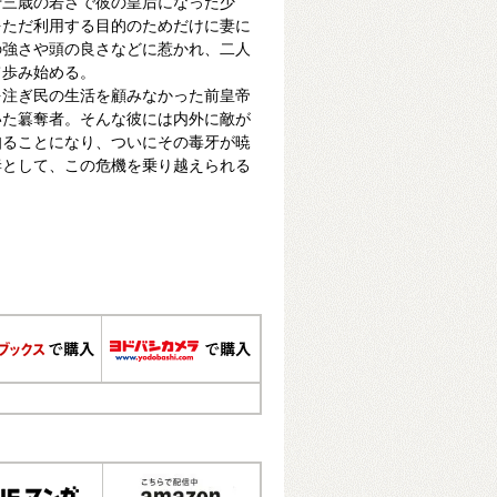
十三歳の若さで彼の皇后になった少
をただ利用する目的のためだけに妻に
の強さや頭の良さなどに惹かれ、二人
て歩み始める。
を注ぎ民の生活を顧みなかった前皇帝
いた簒奪者。そんな彼には内外に敵が
知ることになり、ついにその毒牙が暁
妻として、この危機を乗り越えられる