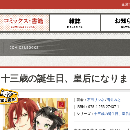
企業
コミックス
雑誌
お知らせ
十三歳の誕生日、皇后になりま
著者：
石田リンネ
/
青井みと
ISBN：978-4-253-27437-1
試し読み！
シリーズ：
十三歳の誕生日、皇后