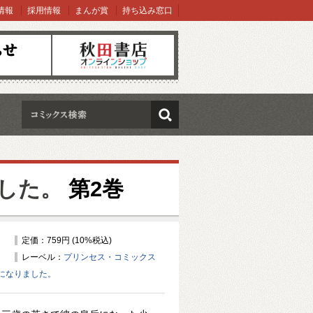
情報
採用情報
まんが賞
持ち込み窓口
オンラインショップ
検索
した。
第2巻
定価：759円 (10%税込)
レーベル：
プリンセス・コミックス
になりました。