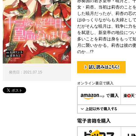
赤奏国の若き皇帝・暁月と、
女・莉杏。当初は莉杏のこと
した暁月だったが、莉杏の芯
はゆっくりながらも夫婦とし
だがそんな暁月は、戦争に力
を弑逆し、新皇帝の地位につ
多いことを莉杏は身をもって
月に襲いかかる。莉杏は彼の
のか…!?
発売日：2021.07.15
試し読み！
オンライン書店で購入
電子書籍で購入