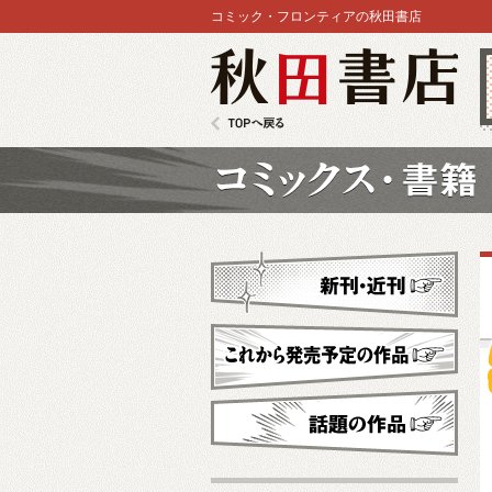
コミック・フロンティアの秋田書店
秋田書店
TOPへ戻る
コミックス
新刊・近刊
これから発売予定
話題の作品