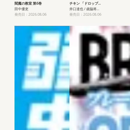
閻魔の教室 第6巻
チキン 「ドロップ…
田中優吏
井口達也 / 歳脇将…
発売日：2026.08.06
発売日：2026.08.06