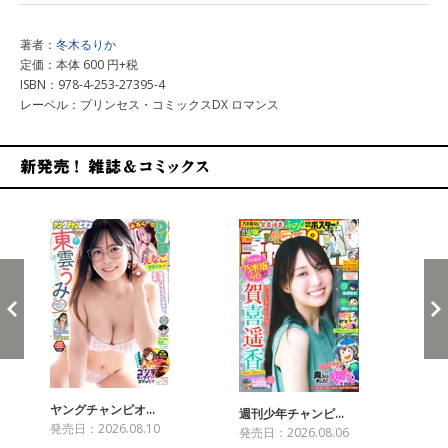
著者：
冬木るりか
定価：本体 600 円+税
ISBN：978-4-253-27395-4
レーベル：プリンセス・コミックスDX ロマンス
新発売！雑誌&コミックス
ヤングチャンピオ…
チャ
週刊少年チャンピ…
発売日：2026.08.10
発売
発売日：2026.08.06