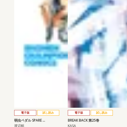
電子版
試し読み
電子版
試し読み
弱虫ペダル SPARE …
BREAK BACK 第25巻
渡辺航
KASA